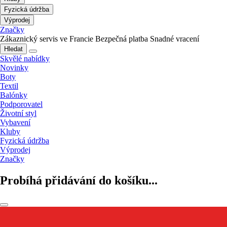
Fyzická údržba
Výprodej
Značky
Zákaznický servis ve Francie
Bezpečná platba
Snadné vracení
Hledat
Skvělé nabídky
Novinky
Boty
Textil
Balónky
Podporovatel
Životní styl
Vybavení
Kluby
Fyzická údržba
Výprodej
Značky
Probíhá přidávání do košíku...