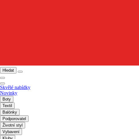
Hledat
Skvělé nabídky
Novinky
Boty
Textil
Balónky
Podporovatel
Životní styl
Vybavení
Kluby