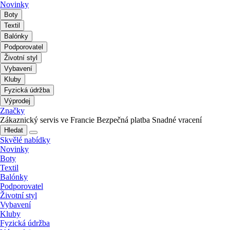
Novinky
Boty
Textil
Balónky
Podporovatel
Životní styl
Vybavení
Kluby
Fyzická údržba
Výprodej
Značky
Zákaznický servis ve Francie
Bezpečná platba
Snadné vracení
Hledat
Skvělé nabídky
Novinky
Boty
Textil
Balónky
Podporovatel
Životní styl
Vybavení
Kluby
Fyzická údržba