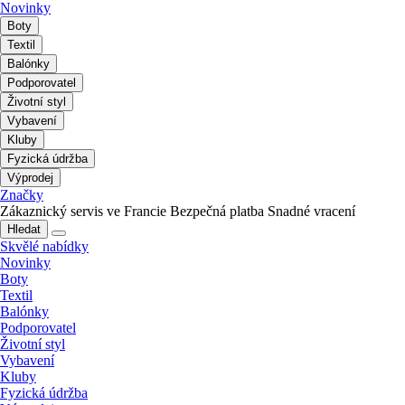
Novinky
Boty
Textil
Balónky
Podporovatel
Životní styl
Vybavení
Kluby
Fyzická údržba
Výprodej
Značky
Zákaznický servis ve Francie
Bezpečná platba
Snadné vracení
Hledat
Skvělé nabídky
Novinky
Boty
Textil
Balónky
Podporovatel
Životní styl
Vybavení
Kluby
Fyzická údržba