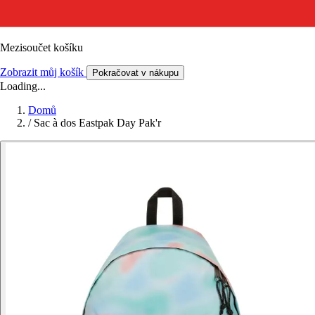
Mezisoučet košíku
Zobrazit můj košík
Pokračovat v nákupu
Loading...
Domů
/
Sac à dos Eastpak Day Pak'r