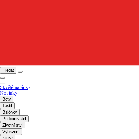
Hledat
Skvělé nabídky
Novinky
Boty
Textil
Balónky
Podporovatel
Životní styl
Vybavení
Kluby