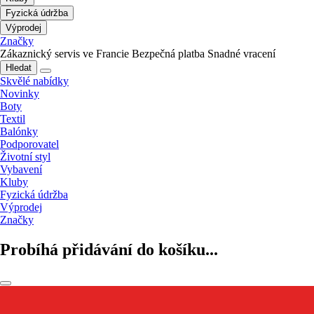
Fyzická údržba
Výprodej
Značky
Zákaznický servis ve Francie
Bezpečná platba
Snadné vracení
Hledat
Skvělé nabídky
Novinky
Boty
Textil
Balónky
Podporovatel
Životní styl
Vybavení
Kluby
Fyzická údržba
Výprodej
Značky
Probíhá přidávání do košíku...