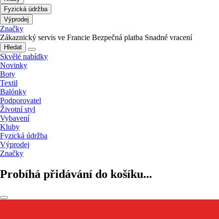
Fyzická údržba
Výprodej
Značky
Zákaznický servis ve Francie
Bezpečná platba
Snadné vracení
Hledat
Skvělé nabídky
Novinky
Boty
Textil
Balónky
Podporovatel
Životní styl
Vybavení
Kluby
Fyzická údržba
Výprodej
Značky
Probíhá přidávání do košíku...