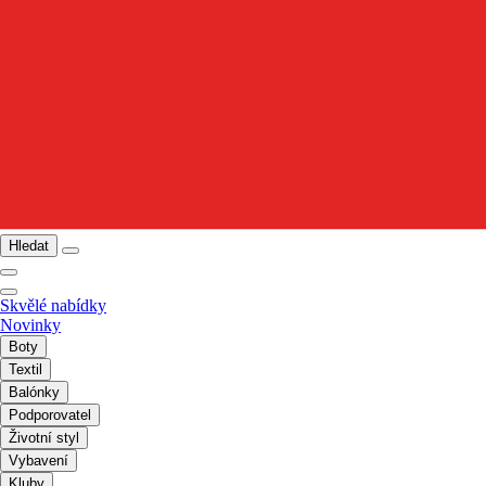
Hledat
Skvělé nabídky
Novinky
Boty
Textil
Balónky
Podporovatel
Životní styl
Vybavení
Kluby