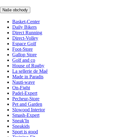
Naše obchody
Basket-Center
Daily Bikers
Direct Running
Direct-Volley
Espace Golf
Foot-Store
Gallop Store
Golf and co
House of Rugby
La sellerie de Maé
Made in Paradis
Nauti-wave
On-Fight
Padel-Expert
Pecheur-Store
Pet and Garden
Slowood Interior
Smash-Expert
Sneak'In
Sneakids
Sport is good