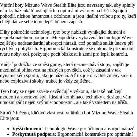
Vnitřní boty Mizuno Wave Stealth Elite jsou navrženy tak, aby splnily
nároky házenkářů usilujících o optimální výkony na hřišti. Spojují
pohodlí, nízkou hmotnost a odolnost, a jsou ideální volbou pro ty, kteří
chtějí dát ze sebe to nejlepší během zápasů.
Díky pokročilé technologii tyto boty nabízejí vynikající tlumení a
nepřekonatelnou podporu. Mezipodešev vybavená technologií Wave
zajišťuje nadstandardní absorpci nárazů, což pomáhá snížit únavu při
rychlých pohybech. Ergonomická konstrukce se dokonale přizpůsobí
tvaru nohy, což poskytuje pocit blízkosti k zemi pro lepší kontrolu.
Vnější podrážka ze směsi gumy, která nezanechává stopy, zajišťuje
maximální přilnavost na různých površích, což je zásadní v tak
dynamickém sportu, jako je házená. Ať už jde o rychlé změny směru
nebo explozivní skoky, trakce je vždy zajištěna.
Tyto boty se nejen skvěle osvědčují v výkonu, ale také nabízejí
moderní a sportovní styl. Ideální kombinace techniky a designu vám
umožní zářit nejen svými schopnostmi, ale také vzhledem na hřišti.
Stručně řečeno, klíčové vlastnosti vnitřních bot Mizuno Wave Stealth
Elite jsou:
Vyšší tlumení:
Technologie Wave pro účinnou absorpci nárazů.
Poskytnutá podpora:
Ergonomická konstrukce pro optimální