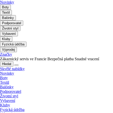
Novinky
Boty
Textil
Balónky
Podporovatel
Životní styl
Vybavení
Kluby
Fyzická údržba
Výprodej
Značky
Zákaznický servis ve Francie
Bezpečná platba
Snadné vracení
Hledat
Skvělé nabídky
Novinky
Boty
Textil
Balónky
Podporovatel
Životní styl
Vybavení
Kluby
Fyzická údržba