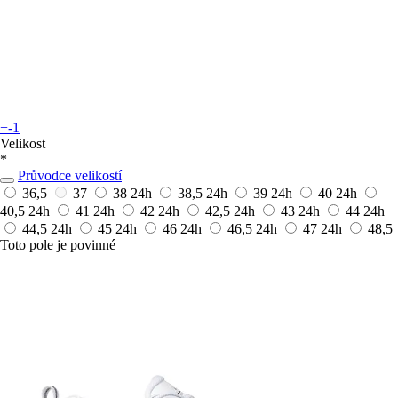
+-1
Velikost
*
Průvodce velikostí
36,5
37
38
24h
38,5
24h
39
24h
40
24h
40,5
24h
41
24h
42
24h
42,5
24h
43
24h
44
24h
44,5
24h
45
24h
46
24h
46,5
24h
47
24h
48,5
Toto pole je povinné