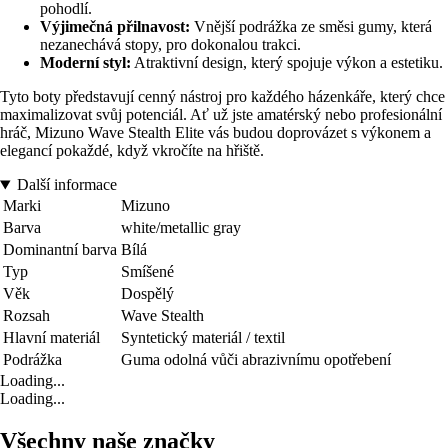
pohodlí.
Výjimečná přilnavost:
Vnější podrážka ze směsi gumy, která
nezanechává stopy, pro dokonalou trakci.
Moderní styl:
Atraktivní design, který spojuje výkon a estetiku.
Tyto boty představují cenný nástroj pro každého házenkáře, který chce
maximalizovat svůj potenciál. Ať už jste amatérský nebo profesionální
hráč, Mizuno Wave Stealth Elite vás budou doprovázet s výkonem a
elegancí pokaždé, když vkročíte na hřiště.
Další informace
Marki
Mizuno
Barva
white/metallic gray
Dominantní barva
Bílá
Typ
Smíšené
Věk
Dospělý
Rozsah
Wave Stealth
Hlavní materiál
Syntetický materiál / textil
Podrážka
Guma odolná vůči abrazivnímu opotřebení
Loading...
Loading...
Všechny naše značky