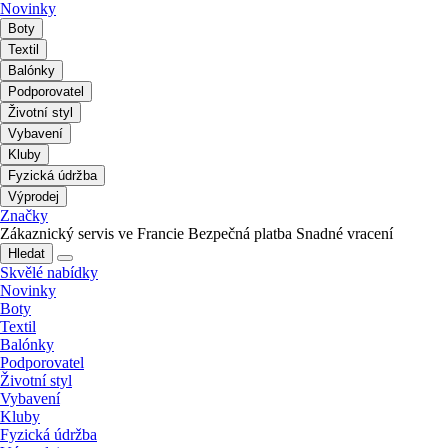
Novinky
Boty
Textil
Balónky
Podporovatel
Životní styl
Vybavení
Kluby
Fyzická údržba
Výprodej
Značky
Zákaznický servis ve Francie
Bezpečná platba
Snadné vracení
Hledat
Skvělé nabídky
Novinky
Boty
Textil
Balónky
Podporovatel
Životní styl
Vybavení
Kluby
Fyzická údržba