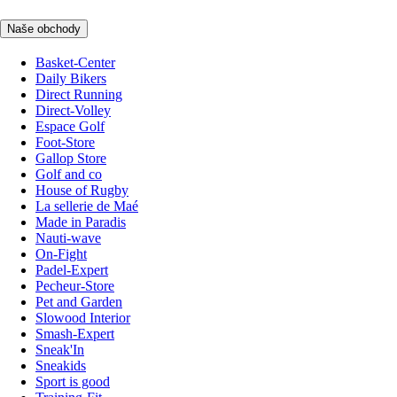
Naše obchody
Basket-Center
Daily Bikers
Direct Running
Direct-Volley
Espace Golf
Foot-Store
Gallop Store
Golf and co
House of Rugby
La sellerie de Maé
Made in Paradis
Nauti-wave
On-Fight
Padel-Expert
Pecheur-Store
Pet and Garden
Slowood Interior
Smash-Expert
Sneak'In
Sneakids
Sport is good