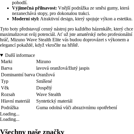
pohodlí.
Výjimečná přilnavost:
Vnější podrážka ze směsi gumy, která
nezanechává stopy, pro dokonalou trakci.
Moderní styl:
Atraktivní design, který spojuje výkon a estetiku.
Tyto boty představují cenný nástroj pro každého házenkáře, který chce
maximalizovat svůj potenciál. Ať už jste amatérský nebo profesionální
hráč, Mizuno Wave Stealth Elite vás budou doprovázet s výkonem a
elegancí pokaždé, když vkročíte na hřiště.
Další informace
Marki
Mizuno
Barva
lavová oranžová/žlutý jaspis
Dominantní barva
Oranžová
Typ
Smíšené
Věk
Dospělý
Rozsah
Wave Stealth
Hlavní materiál
Syntetický materiál
Podrážka
Guma odolná vůči abrazivnímu opotřebení
Loading...
Loading...
Všechny naše značky