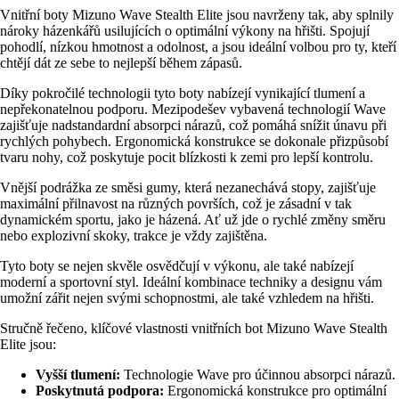
Vnitřní boty Mizuno Wave Stealth Elite jsou navrženy tak, aby splnily
nároky házenkářů usilujících o optimální výkony na hřišti. Spojují
pohodlí, nízkou hmotnost a odolnost, a jsou ideální volbou pro ty, kteří
chtějí dát ze sebe to nejlepší během zápasů.
Díky pokročilé technologii tyto boty nabízejí vynikající tlumení a
nepřekonatelnou podporu. Mezipodešev vybavená technologií Wave
zajišťuje nadstandardní absorpci nárazů, což pomáhá snížit únavu při
rychlých pohybech. Ergonomická konstrukce se dokonale přizpůsobí
tvaru nohy, což poskytuje pocit blízkosti k zemi pro lepší kontrolu.
Vnější podrážka ze směsi gumy, která nezanechává stopy, zajišťuje
maximální přilnavost na různých površích, což je zásadní v tak
dynamickém sportu, jako je házená. Ať už jde o rychlé změny směru
nebo explozivní skoky, trakce je vždy zajištěna.
Tyto boty se nejen skvěle osvědčují v výkonu, ale také nabízejí
moderní a sportovní styl. Ideální kombinace techniky a designu vám
umožní zářit nejen svými schopnostmi, ale také vzhledem na hřišti.
Stručně řečeno, klíčové vlastnosti vnitřních bot Mizuno Wave Stealth
Elite jsou:
Vyšší tlumení:
Technologie Wave pro účinnou absorpci nárazů.
Poskytnutá podpora:
Ergonomická konstrukce pro optimální