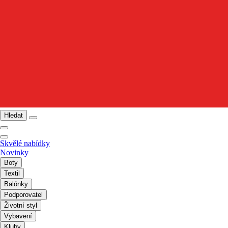
Hledat
Skvělé nabídky
Novinky
Boty
Textil
Balónky
Podporovatel
Životní styl
Vybavení
Kluby