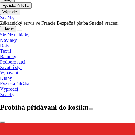
Fyzická údržba
Výprodej
Značky
Zákaznický servis ve Francie
Bezpečná platba
Snadné vracení
Hledat
Skvělé nabídky
Novinky
Boty
Textil
Balónky
Podporovatel
Životní styl
Vybavení
Kluby
Fyzická údržba
Výprodej
Značky
Probíhá přidávání do košíku...