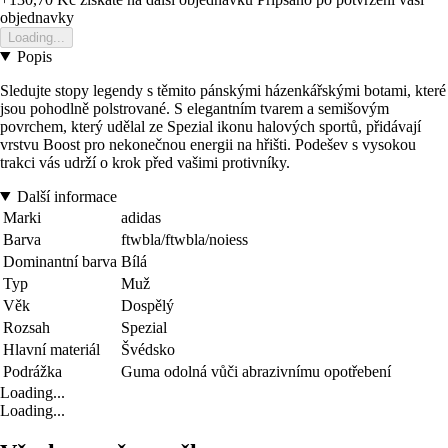
objednavky
Loading...
Popis
Sledujte stopy legendy s těmito pánskými házenkářskými botami, které
jsou pohodlně polstrované. S elegantním tvarem a semišovým
povrchem, který udělal ze Spezial ikonu halových sportů, přidávají
vrstvu Boost pro nekonečnou energii na hřišti. Podešev s vysokou
trakci vás udrží o krok před vašimi protivníky.
Další informace
Marki
adidas
Barva
ftwbla/ftwbla/noiess
Dominantní barva
Bílá
Typ
Muž
Věk
Dospělý
Rozsah
Spezial
Hlavní materiál
Švédsko
Podrážka
Guma odolná vůči abrazivnímu opotřebení
Loading...
Loading...