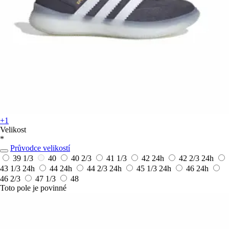
+1
Velikost
*
Průvodce velikostí
39 1/3
40
40 2/3
41 1/3
42
24h
42 2/3
24h
43 1/3
24h
44
24h
44 2/3
24h
45 1/3
24h
46
24h
46 2/3
47 1/3
48
Toto pole je povinné