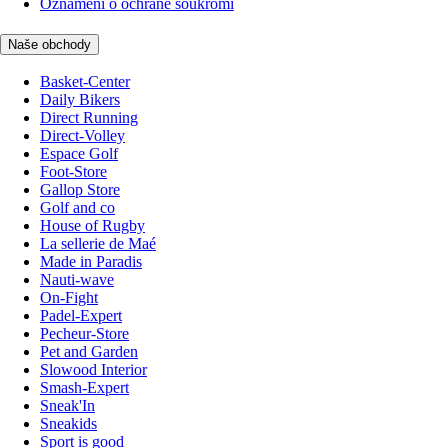
Oznámení o ochraně soukromí
Naše obchody
Basket-Center
Daily Bikers
Direct Running
Direct-Volley
Espace Golf
Foot-Store
Gallop Store
Golf and co
House of Rugby
La sellerie de Maé
Made in Paradis
Nauti-wave
On-Fight
Padel-Expert
Pecheur-Store
Pet and Garden
Slowood Interior
Smash-Expert
Sneak'In
Sneakids
Sport is good