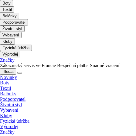
Boty
Textil
Balónky
Podporovatel
Životní styl
Vybavení
Kluby
Fyzická údržba
Výprodej
Značky
Zákaznický servis ve Francie
Bezpečná platba
Snadné vracení
Hledat
Novinky
Boty
Textil
Balónky
Podporovatel
Životní styl
Vybavení
Kluby
Fyzická údržba
Výprodej
Značky