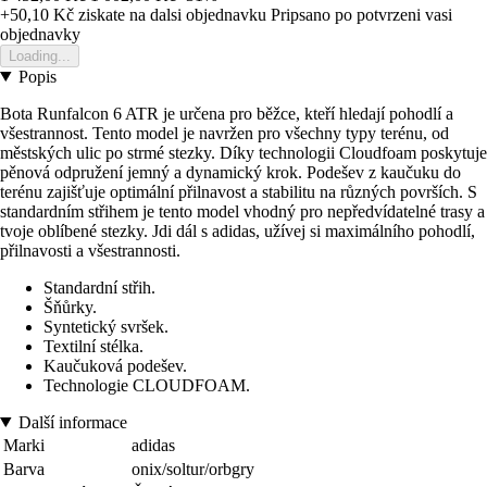
+50,10 Kč
ziskate na dalsi objednavku
Pripsano po potvrzeni vasi
objednavky
Loading...
Popis
Bota Runfalcon 6 ATR je určena pro běžce, kteří hledají pohodlí a
všestrannost. Tento model je navržen pro všechny typy terénu, od
městských ulic po strmé stezky. Díky technologii Cloudfoam poskytuje
pěnová odpružení jemný a dynamický krok. Podešev z kaučuku do
terénu zajišťuje optimální přilnavost a stabilitu na různých površích. S
standardním střihem je tento model vhodný pro nepředvídatelné trasy a
tvoje oblíbené stezky. Jdi dál s adidas, užívej si maximálního pohodlí,
přilnavosti a všestrannosti.
Standardní střih.
Šňůrky.
Syntetický svršek.
Textilní stélka.
Kaučuková podešev.
Technologie CLOUDFOAM.
Další informace
Marki
adidas
Barva
onix/soltur/orbgry