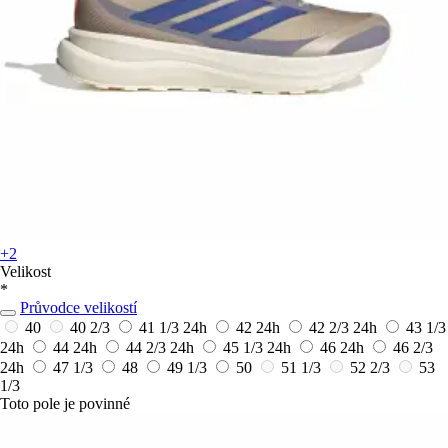
+2
Velikost
*
Průvodce velikostí
40
40 2/3
41 1/3
24h
42
24h
42 2/3
24h
43 1/3
24h
44
24h
44 2/3
24h
45 1/3
24h
46
24h
46 2/3
24h
47 1/3
48
49 1/3
50
51 1/3
52 2/3
53
1/3
Toto pole je povinné