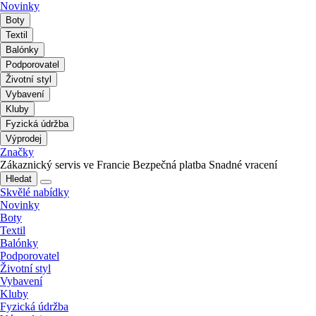
Novinky
Boty
Textil
Balónky
Podporovatel
Životní styl
Vybavení
Kluby
Fyzická údržba
Výprodej
Značky
Zákaznický servis ve Francie
Bezpečná platba
Snadné vracení
Hledat
Skvělé nabídky
Novinky
Boty
Textil
Balónky
Podporovatel
Životní styl
Vybavení
Kluby
Fyzická údržba