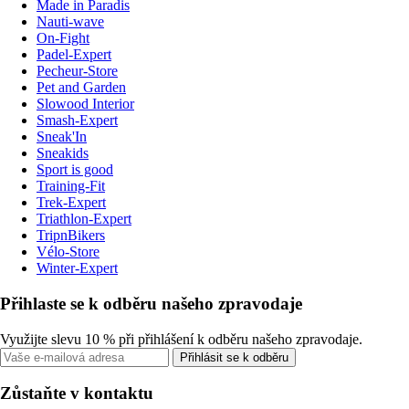
Made in Paradis
Nauti-wave
On-Fight
Padel-Expert
Pecheur-Store
Pet and Garden
Slowood Interior
Smash-Expert
Sneak'In
Sneakids
Sport is good
Training-Fit
Trek-Expert
Triathlon-Expert
TripnBikers
Vélo-Store
Winter-Expert
Přihlaste se k odběru našeho zpravodaje
Využijte slevu 10 % při přihlášení k odběru našeho zpravodaje.
Přihlásit se k odběru
Zůstaňte v kontaktu