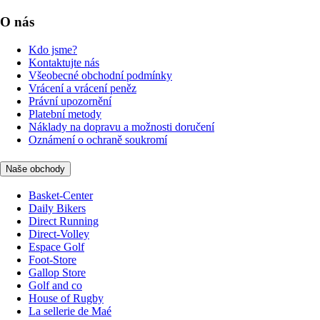
O nás
Kdo jsme?
Kontaktujte nás
Všeobecné obchodní podmínky
Vrácení a vrácení peněz
Právní upozornění
Platební metody
Náklady na dopravu a možnosti doručení
Oznámení o ochraně soukromí
Naše obchody
Basket-Center
Daily Bikers
Direct Running
Direct-Volley
Espace Golf
Foot-Store
Gallop Store
Golf and co
House of Rugby
La sellerie de Maé