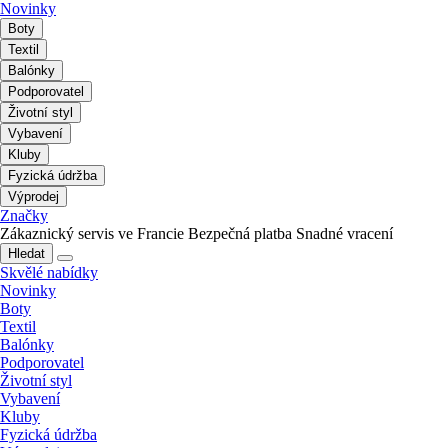
Novinky
Boty
Textil
Balónky
Podporovatel
Životní styl
Vybavení
Kluby
Fyzická údržba
Výprodej
Značky
Zákaznický servis ve Francie
Bezpečná platba
Snadné vracení
Hledat
Skvělé nabídky
Novinky
Boty
Textil
Balónky
Podporovatel
Životní styl
Vybavení
Kluby
Fyzická údržba