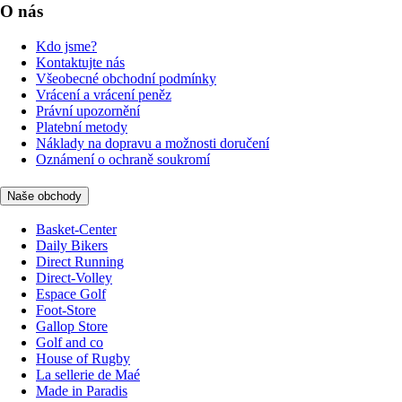
O nás
Kdo jsme?
Kontaktujte nás
Všeobecné obchodní podmínky
Vrácení a vrácení peněz
Právní upozornění
Platební metody
Náklady na dopravu a možnosti doručení
Oznámení o ochraně soukromí
Naše obchody
Basket-Center
Daily Bikers
Direct Running
Direct-Volley
Espace Golf
Foot-Store
Gallop Store
Golf and co
House of Rugby
La sellerie de Maé
Made in Paradis