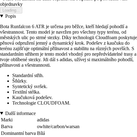
objednavky
Loading...
Popis
Bota Runfalcon 6 ATR je určena pro běžce, kteří hledají pohodlí a
všestrannost. Tento model je navržen pro všechny typy terénu, od
městských ulic po strmé stezky. Díky technologii Cloudfoam poskytuje
pěnová odpružení jemný a dynamický krok. Podešev z kaučuku do
terénu zajišťuje optimální přilnavost a stabilitu na různých površích. S
standardním střihem je tento model vhodný pro nepředvídatelné trasy a
tvoje oblíbené stezky. Jdi dál s adidas, užívej si maximálního pohodlí,
přilnavosti a všestrannosti.
Standardní střih.
Šňůrky.
Syntetický svršek.
Textilní stélka.
Kaučuková podešev.
Technologie CLOUDFOAM.
Další informace
Marki
adidas
Barva
owhite/carbon/warsan
Dominantní barva
Bílá