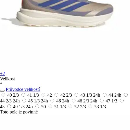
+2
Velikost
*
Průvodce velikostí
40 2/3
41 1/3
42
42 2/3
43 1/3
24h
44
24h
44 2/3
24h
45 1/3
24h
46
24h
46 2/3
24h
47 1/3
48
49 1/3
24h
50
51 1/3
52 2/3
53 1/3
Toto pole je povinné