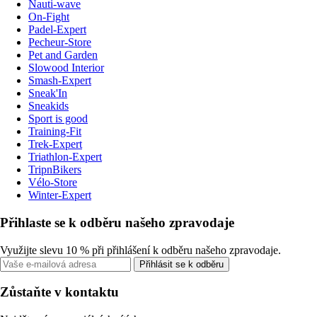
Nauti-wave
On-Fight
Padel-Expert
Pecheur-Store
Pet and Garden
Slowood Interior
Smash-Expert
Sneak'In
Sneakids
Sport is good
Training-Fit
Trek-Expert
Triathlon-Expert
TripnBikers
Vélo-Store
Winter-Expert
Přihlaste se k odběru našeho zpravodaje
Využijte slevu 10 % při přihlášení k odběru našeho zpravodaje.
Přihlásit se k odběru
Zůstaňte v kontaktu