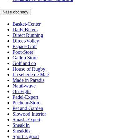
Naše obchody
Basket-Center
Daily Bikers
Direct Running
Direct-Volley
Espace Golf
Foot-Store
Gallop Store
Golf and co
House of Rugby
La sellerie de Maé
Made in Paradis
Nauti-wave
On-Fight
Padel-Expert
Pecheur-Store
Pet and Garden
Slowood Interior
Smash-Expert
Sneak'In
Sneakids
Sport is good