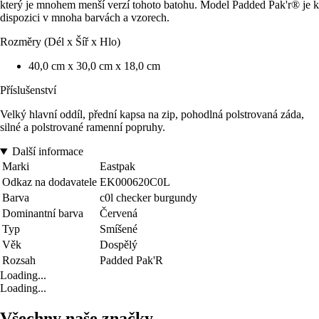
který je mnohem menší verzí tohoto batohu. Model Padded Pak'r® je k
dispozici v mnoha barvách a vzorech.
Rozměry (Dél x Šíř x Hlo)
40,0 cm x 30,0 cm x 18,0 cm
Příslušenství
Velký hlavní oddíl, přední kapsa na zip, pohodlná polstrovaná záda,
silné a polstrované ramenní popruhy.
Další informace
Marki
Eastpak
Odkaz na dodavatele
EK000620C0L
Barva
c0l checker burgundy
Dominantní barva
Červená
Typ
Smíšené
Věk
Dospělý
Rozsah
Padded Pak'R
Loading...
Loading...
Všechny naše značky