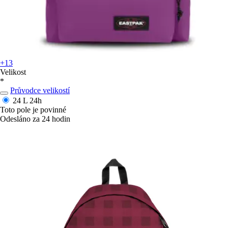
+13
Velikost
*
Průvodce velikostí
24 L
24h
Toto pole je povinné
Odesláno za 24 hodin