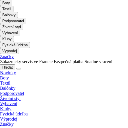
Boty
Textil
Balónky
Podporovatel
Životní styl
Vybavení
Kluby
Fyzická údržba
Výprodej
Značky
Zákaznický servis ve Francie
Bezpečná platba
Snadné vracení
Hledat
Novinky
Boty
Textil
Balónky
Podporovatel
Životní styl
Vybavení
Kluby
Fyzická údržba
Výprodej
Značky