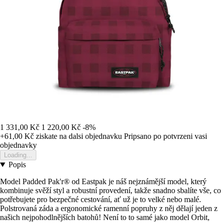
1 331,00 Kč
1 220,00 Kč
-8%
+61,00 Kč
ziskate na dalsi objednavku
Pripsano po potvrzeni vasi
objednavky
Loading...
Popis
Model Padded Pak'r® od Eastpak je náš nejznámější model, který
kombinuje svěží styl a robustní provedení, takže snadno sbalíte vše, co
potřebujete pro bezpečné cestování, ať už je to velké nebo malé.
Polstrovaná záda a ergonomické ramenní popruhy z něj dělají jeden z
našich nejpohodlnějších batohů! Není to to samé jako model Orbit,