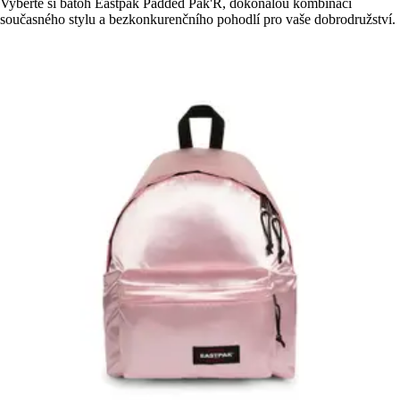
Vyberte si batoh Eastpak Padded Pak'R, dokonalou kombinaci
současného stylu a bezkonkurenčního pohodlí pro vaše dobrodružství.