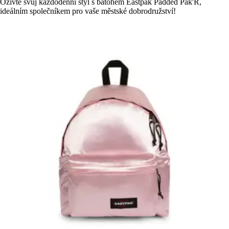
Oživte svůj každodenní styl s batohem Eastpak Padded Pak'R,
ideálním společníkem pro vaše městské dobrodružství!