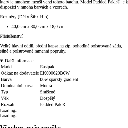
který je mnohem menší verzí tohoto batohu. Model Padded Pak'r® je k
dispozici v mnoha barvách a vzorech.
Rozměry (Dél x Šíř x Hlo)
40,0 cm x 30,0 cm x 18,0 cm
Příslušenství
Velký hlavní oddíl, přední kapsa na zip, pohodlná polstrovaná záda,
silné a polstrované ramenní popruhy.
Další informace
Marki
Eastpak
Odkaz na dodavatele
EK000620B0W
Barva
b0w sparkly gradient
Dominantní barva
Modrá
Typ
Smíšené
Věk
Dospělý
Rozsah
Padded Pak'R
Loading...
Loading...
Všechny naše značky