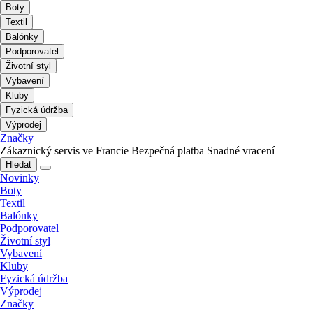
Boty
Textil
Balónky
Podporovatel
Životní styl
Vybavení
Kluby
Fyzická údržba
Výprodej
Značky
Zákaznický servis ve Francie
Bezpečná platba
Snadné vracení
Hledat
Novinky
Boty
Textil
Balónky
Podporovatel
Životní styl
Vybavení
Kluby
Fyzická údržba
Výprodej
Značky