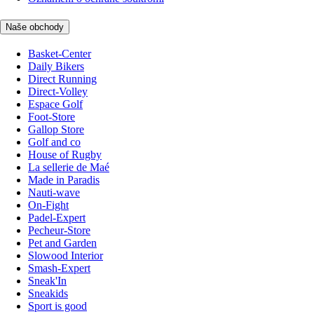
Naše obchody
Basket-Center
Daily Bikers
Direct Running
Direct-Volley
Espace Golf
Foot-Store
Gallop Store
Golf and co
House of Rugby
La sellerie de Maé
Made in Paradis
Nauti-wave
On-Fight
Padel-Expert
Pecheur-Store
Pet and Garden
Slowood Interior
Smash-Expert
Sneak'In
Sneakids
Sport is good