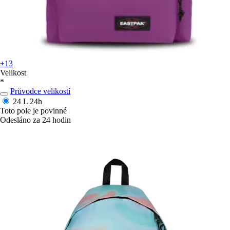
+13
Velikost
*
Průvodce velikostí
24 L
24h
Toto pole je povinné
Odesláno za 24 hodin