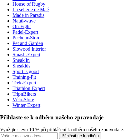
House of Rugby
La sellerie de Maé
Made in Paradis
Nauti-wave
On-Fight
Padel-Expert
Pecheur-Store
Pet and Garden
Slowood Interior
Smash-Expert
Sneak'In
Sneakids
Sport is good
Training-Fit
Trek-Expert
Triathlon-Expert
TripnBikers
Vélo-Store
Winter-Expert
Přihlaste se k odběru našeho zpravodaje
Využijte slevu 10 % při přihlášení k odběru našeho zpravodaje.
Přihlásit se k odběru