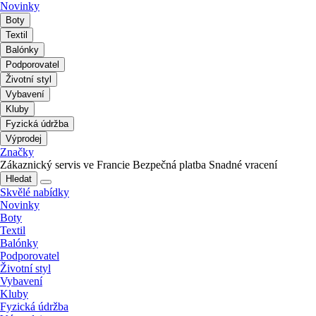
Novinky
Boty
Textil
Balónky
Podporovatel
Životní styl
Vybavení
Kluby
Fyzická údržba
Výprodej
Značky
Zákaznický servis ve Francie
Bezpečná platba
Snadné vracení
Hledat
Skvělé nabídky
Novinky
Boty
Textil
Balónky
Podporovatel
Životní styl
Vybavení
Kluby
Fyzická údržba