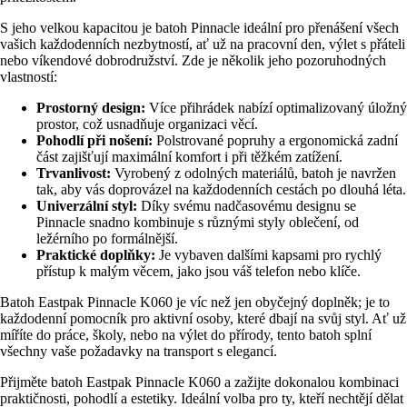
S jeho velkou kapacitou je batoh Pinnacle ideální pro přenášení všech
vašich každodenních nezbytností, ať už na pracovní den, výlet s přáteli
nebo víkendové dobrodružství. Zde je několik jeho pozoruhodných
vlastností:
Prostorný design:
Více přihrádek nabízí optimalizovaný úložný
prostor, což usnadňuje organizaci věcí.
Pohodlí při nošení:
Polstrované popruhy a ergonomická zadní
část zajišťují maximální komfort i při těžkém zatížení.
Trvanlivost:
Vyrobený z odolných materiálů, batoh je navržen
tak, aby vás doprovázel na každodenních cestách po dlouhá léta.
Univerzální styl:
Díky svému nadčasovému designu se
Pinnacle snadno kombinuje s různými styly oblečení, od
ležérního po formálnější.
Praktické doplňky:
Je vybaven dalšími kapsami pro rychlý
přístup k malým věcem, jako jsou váš telefon nebo klíče.
Batoh Eastpak Pinnacle K060 je víc než jen obyčejný doplněk; je to
každodenní pomocník pro aktivní osoby, které dbají na svůj styl. Ať už
míříte do práce, školy, nebo na výlet do přírody, tento batoh splní
všechny vaše požadavky na transport s elegancí.
Přijměte batoh Eastpak Pinnacle K060 a zažijte dokonalou kombinaci
praktičnosti, pohodlí a estetiky. Ideální volba pro ty, kteří nechtějí dělat