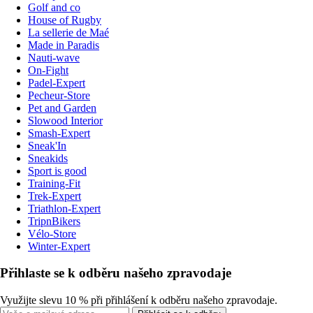
Golf and co
House of Rugby
La sellerie de Maé
Made in Paradis
Nauti-wave
On-Fight
Padel-Expert
Pecheur-Store
Pet and Garden
Slowood Interior
Smash-Expert
Sneak'In
Sneakids
Sport is good
Training-Fit
Trek-Expert
Triathlon-Expert
TripnBikers
Vélo-Store
Winter-Expert
Přihlaste se k odběru našeho zpravodaje
Využijte slevu 10 % při přihlášení k odběru našeho zpravodaje.