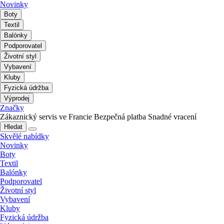
Novinky
Boty
Textil
Balónky
Podporovatel
Životní styl
Vybavení
Kluby
Fyzická údržba
Výprodej
Značky
Zákaznický servis ve Francie
Bezpečná platba
Snadné vracení
Hledat
Skvělé nabídky
Novinky
Boty
Textil
Balónky
Podporovatel
Životní styl
Vybavení
Kluby
Fyzická údržba