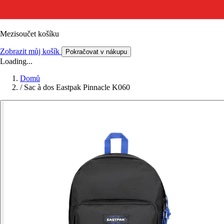
Mezisoučet košíku
Zobrazit můj košík
Pokračovat v nákupu
Loading...
Domů
/
Sac à dos Eastpak Pinnacle K060