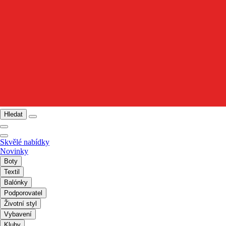
Hledat
Skvělé nabídky
Novinky
Boty
Textil
Balónky
Podporovatel
Životní styl
Vybavení
Kluby