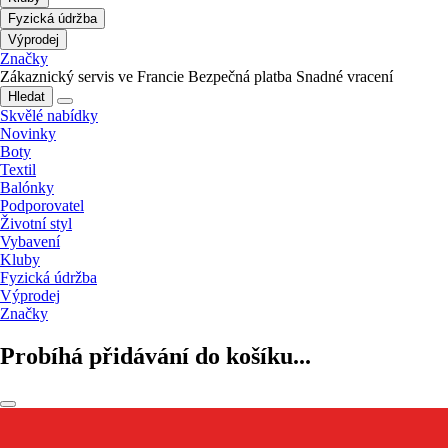
Fyzická údržba
Výprodej
Značky
Zákaznický servis ve Francie
Bezpečná platba
Snadné vracení
Hledat
Skvělé nabídky
Novinky
Boty
Textil
Balónky
Podporovatel
Životní styl
Vybavení
Kluby
Fyzická údržba
Výprodej
Značky
Probíhá přidávání do košíku...