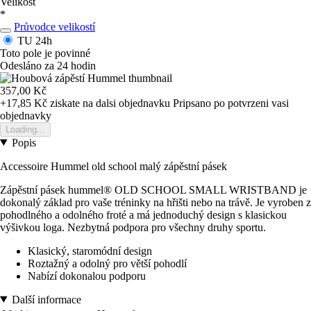
Velikost
*
Průvodce velikostí
TU
24h
Toto pole je povinné
Odesláno za 24 hodin
357,00 Kč
+17,85 Kč
ziskate na dalsi objednavku
Pripsano po potvrzeni vasi
objednavky
Loading...
Popis
Accessoire Hummel old school malý zápěstní pásek
Zápěstní pásek hummel® OLD SCHOOL SMALL WRISTBAND je
dokonalý základ pro vaše tréninky na hřišti nebo na trávě. Je vyroben z
pohodlného a odolného froté a má jednoduchý design s klasickou
výšivkou loga. Nezbytná podpora pro všechny druhy sportu.
Klasický, staromódní design
Roztažný a odolný pro větší pohodlí
Nabízí dokonalou podporu
Další informace