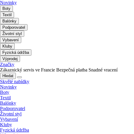
Novinky
Boty
Textil
Balónky
Podporovatel
Životní styl
Vybavení
Kluby
Fyzická údržba
Výprodej
Značky
Zákaznický servis ve Francie
Bezpečná platba
Snadné vracení
Hledat
Skvělé nabídky
Novinky
Boty
Textil
Balónky
Podporovatel
Životní styl
Vybavení
Kluby
Fyzická údržba