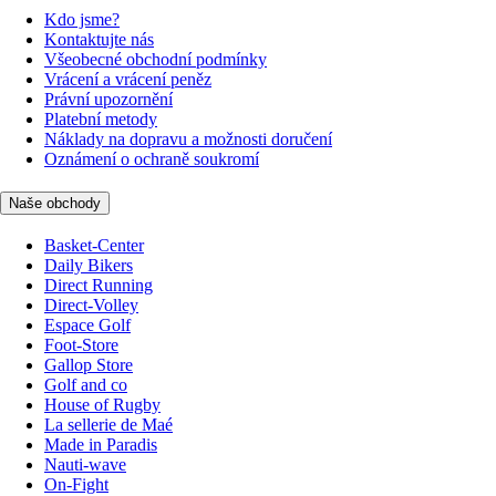
Kdo jsme?
Kontaktujte nás
Všeobecné obchodní podmínky
Vrácení a vrácení peněz
Právní upozornění
Platební metody
Náklady na dopravu a možnosti doručení
Oznámení o ochraně soukromí
Naše obchody
Basket-Center
Daily Bikers
Direct Running
Direct-Volley
Espace Golf
Foot-Store
Gallop Store
Golf and co
House of Rugby
La sellerie de Maé
Made in Paradis
Nauti-wave
On-Fight