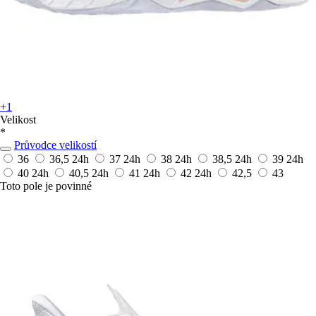
+1
Velikost
*
Průvodce velikostí
36
36,5
24h
37
24h
38
24h
38,5
24h
39
24h
40
24h
40,5
24h
41
24h
42
24h
42,5
43
Toto pole je povinné