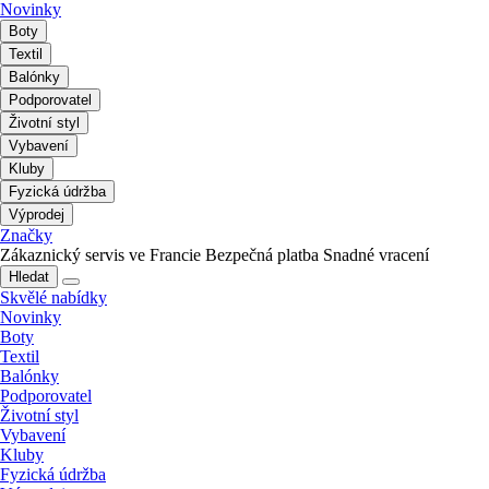
Novinky
Boty
Textil
Balónky
Podporovatel
Životní styl
Vybavení
Kluby
Fyzická údržba
Výprodej
Značky
Zákaznický servis ve Francie
Bezpečná platba
Snadné vracení
Hledat
Skvělé nabídky
Novinky
Boty
Textil
Balónky
Podporovatel
Životní styl
Vybavení
Kluby
Fyzická údržba