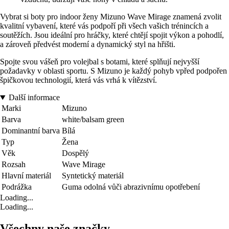
Vybrat si boty pro indoor ženy Mizuno Wave Mirage znamená zvolit
kvalitní vybavení, které vás podpoří při všech vašich trénincích a
soutěžích. Jsou ideální pro hráčky, které chtějí spojit výkon a pohodlí,
a zároveň předvést moderní a dynamický styl na hřišti.
Spojte svou vášeň pro volejbal s botami, které splňují nejvyšší
požadavky v oblasti sportu. S Mizuno je každý pohyb vpřed podpořen
špičkovou technologií, která vás vrhá k vítězství.
Další informace
Marki
Mizuno
Barva
white/balsam green
Dominantní barva
Bílá
Typ
Žena
Věk
Dospělý
Rozsah
Wave Mirage
Hlavní materiál
Syntetický materiál
Podrážka
Guma odolná vůči abrazivnímu opotřebení
Loading...
Loading...
Všechny naše značky