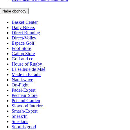
Naše obchody
Basket-Center
Daily Bikers
Direct Running
Direct-Volley
Espace Golf
Foot-Store
Gallop Store
Golf and co
House of Rugby
La sellerie de Maé
Made in Paradis
Nauti-wave
On-Fight
Padel-Expert
Pecheur-Store
Pet and Garden
Slowood Interior
Smash-Expert
Sneak'In
Sneakids
Sport is good