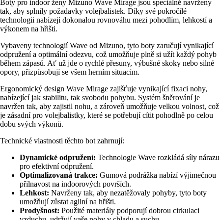
Boty pro indoor ženy Mizuno Wave Mirage jsou speciálně navrženy
tak, aby splnily požadavky volejbalistek. Díky své pokročilé
technologii nabízejí dokonalou rovnováhu mezi pohodlím, lehkostí a
výkonem na hřišti.
Vybaveny technologií Wave od Mizuno, tyto boty zaručují vynikající
odpružení a optimální odezvu, což umožňuje plně si užít každý pohyb
během zápasů. Ať už jde o rychlé přesuny, výbušné skoky nebo silné
opory, přizpůsobují se všem herním situacím.
Ergonomický design Wave Mirage zajišťuje vynikající fixaci nohy,
nabízející jak stabilitu, tak svobodu pohybu. Systém šněrování je
navržen tak, aby zajistil nohu, a zároveň umožňuje velkou volnost, což
je zásadní pro volejbalistky, které se potřebují cítit pohodlně po celou
dobu svých výkonů.
Technické vlastnosti těchto bot zahrnují:
Dynamické odpružení:
Technologie Wave rozkládá síly nárazu
pro efektivní odpružení.
Optimalizovaná trakce:
Gumová podrážka nabízí výjimečnou
přilnavost na indoorových površích.
Lehkost:
Navrženy tak, aby nezatěžovaly pohyby, tyto boty
umožňují zůstat agilní na hřišti.
Prodyšnost:
Použité materiály podporují dobrou cirkulaci
vzduchu, udržují vaše nohy v chladu a suchu.