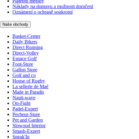
Platební metody
Náklady na dopravu a možnosti doručení
Oznámení o ochraně soukromí
Naše obchody
Basket-Center
Daily Bikers
Direct Running
Direct-Volley
Espace Golf
Foot-Store
Gallop Store
Golf and co
House of Rugby
La sellerie de Maé
Made in Paradis
Nauti-wave
On-Fight
Padel-Expert
Pecheur-Store
Pet and Garden
Slowood Interior
Smash-Expert
Sneak'In