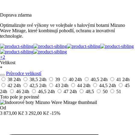
Doprava zdarma
Optimalizujte své výkony ve volejbale s halovými botami Mizuno
Wave Mirage, které kombinují pohodlí, ochranu a inovativní
technologie.
+2
Velikost
*
Průvodce velikostí
38
24h
38,5
24h
39
40
24h
40,5
24h
41
24h
42
24h
42,5
24h
43
24h
44
24h
44,5
24h
45
24h
46
24h
46,5
24h
47
24h
48,5
50
51
Toto pole je povinné
Od
3 873,00 Kč
3 292,00 Kč
-15%