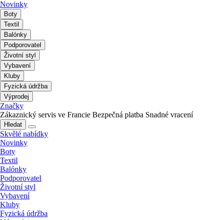
Novinky
Boty
Textil
Balónky
Podporovatel
Životní styl
Vybavení
Kluby
Fyzická údržba
Výprodej
Značky
Zákaznický servis ve Francie
Bezpečná platba
Snadné vracení
Hledat
Skvělé nabídky
Novinky
Boty
Textil
Balónky
Podporovatel
Životní styl
Vybavení
Kluby
Fyzická údržba