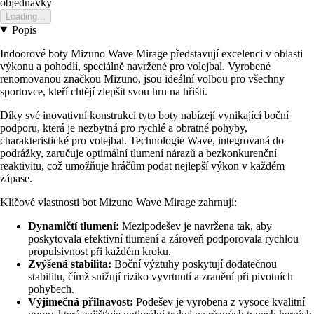
objednavky
Loading...
Popis
Indoorové boty Mizuno Wave Mirage představují excelenci v oblasti
výkonu a pohodlí, speciálně navržené pro volejbal. Vyrobené
renomovanou značkou Mizuno, jsou ideální volbou pro všechny
sportovce, kteří chtějí zlepšit svou hru na hřišti.
Díky své inovativní konstrukci tyto boty nabízejí vynikající boční
podporu, která je nezbytná pro rychlé a obratné pohyby,
charakteristické pro volejbal. Technologie Wave, integrovaná do
podrážky, zaručuje optimální tlumení nárazů a bezkonkurenční
reaktivitu, což umožňuje hráčům podat nejlepší výkon v každém
zápase.
Klíčové vlastnosti bot Mizuno Wave Mirage zahrnují:
Dynamičtí tlumení:
Mezipodešev je navržena tak, aby
poskytovala efektivní tlumení a zároveň podporovala rychlou
propulsivnost při každém kroku.
Zvýšená stabilita:
Boční výztuhy poskytují dodatečnou
stabilitu, čímž snižují riziko vyvrtnutí a zranění při pivotních
pohybech.
Výjimečná přilnavost:
Podešev je vyrobena z vysoce kvalitní