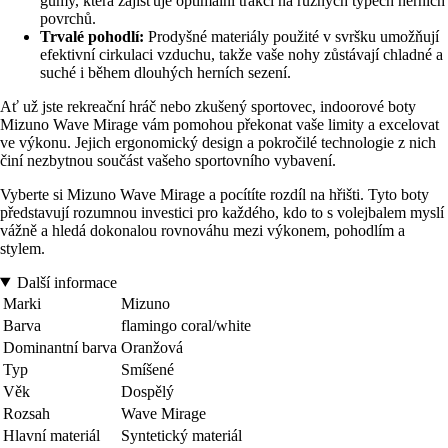
gumy, která zajišťuje optimální trakci na různých typech herních
povrchů.
Trvalé pohodlí:
Prodyšné materiály použité v svršku umožňují
efektivní cirkulaci vzduchu, takže vaše nohy zůstávají chladné a
suché i během dlouhých herních sezení.
Ať už jste rekreační hráč nebo zkušený sportovec, indoorové boty
Mizuno Wave Mirage vám pomohou překonat vaše limity a excelovat
ve výkonu. Jejich ergonomický design a pokročilé technologie z nich
činí nezbytnou součást vašeho sportovního vybavení.
Vyberte si Mizuno Wave Mirage a pocítíte rozdíl na hřišti. Tyto boty
představují rozumnou investici pro každého, kdo to s volejbalem myslí
vážně a hledá dokonalou rovnováhu mezi výkonem, pohodlím a
stylem.
Další informace
Marki
Mizuno
Barva
flamingo coral/white
Dominantní barva
Oranžová
Typ
Smíšené
Věk
Dospělý
Rozsah
Wave Mirage
Hlavní materiál
Syntetický materiál