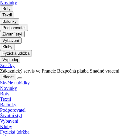
Novinky
Boty
Textil
Balónky
Podporovatel
Životní styl
Vybavení
Kluby
Fyzická údržba
Výprodej
Značky
Zákaznický servis ve Francie
Bezpečná platba
Snadné vracení
Hledat
Skvělé nabídky
Novinky
Boty
Textil
Balónky
Podporovatel
Životní styl
Vybavení
Kluby
Fyzická údržba