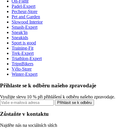
On-Fight
Padel-Expert
Pecheur-Store
Pet and Garden
Slowood Interior
Smash-Expert
Sneak'In
Sneakids
Sport is good
Training-Fit
Trek-Expert
Triathlon-Expert
TripnBikers
Vélo-Store
Winter-Expert
Přihlaste se k odběru našeho zpravodaje
Využijte slevu 10 % při přihlášení k odběru našeho zpravodaje.
Přihlásit se k odběru
Zůstaňte v kontaktu
Najděte nás na sociálních sítích