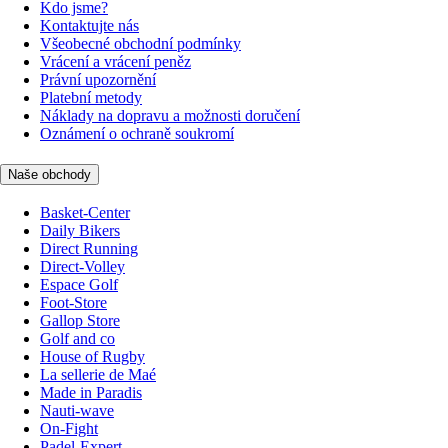
Kdo jsme?
Kontaktujte nás
Všeobecné obchodní podmínky
Vrácení a vrácení peněz
Právní upozornění
Platební metody
Náklady na dopravu a možnosti doručení
Oznámení o ochraně soukromí
Naše obchody
Basket-Center
Daily Bikers
Direct Running
Direct-Volley
Espace Golf
Foot-Store
Gallop Store
Golf and co
House of Rugby
La sellerie de Maé
Made in Paradis
Nauti-wave
On-Fight
Padel-Expert