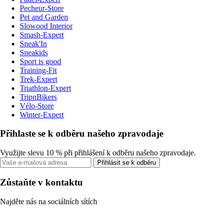
Pecheur-Store
Pet and Garden
Slowood Interior
Smash-Expert
Sneak'In
Sneakids
Sport is good
Training-Fit
Trek-Expert
Triathlon-Expert
TripnBikers
Vélo-Store
Winter-Expert
Přihlaste se k odběru našeho zpravodaje
Využijte slevu 10 % při přihlášení k odběru našeho zpravodaje.
Přihlásit se k odběru
Zůstaňte v kontaktu
Najděte nás na sociálních sítích