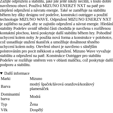
Zažijte odpružení a stabilitu, jaké jste ještě nikdy necítili, s touto dobře
navrženou obuví. Používá MIZUNO ENERZY NXT na patě pro
zlepšení odpružení a návratu energie. Také se zaměřuje na stabilitu
během hry díky designu své podešve, konstrukci outrigger a použití
technologie MIZUNO WAVE. Odpružení MIZUNO ENERZY NXT
je zajištěno na patě, aby se zajistilo odpružení a návrat energie. Hledání
stability Podešev uvnitř střední části chodidla je navržena s rozšířenou
kontaktní plochou, která poskytuje další stabilitu během hry. Pohodlné
uchycení kolem nohy Je použita nová forma a konstrukce v polobotce,
což usnadňuje utažení tkaniček a umožňuje dosáhnout těsného
uchycení kolem nohy. Otevření obuvi je navrženo s silnějším
polstrováním pro pocit měkkosti a odpružení. Mizuno Wave vyvažuje
stabilitu a odpružení na patě. Konstrukce Outrigger pro stabilitu
Podešev se rozšiřuje směrem ven v oblasti malíčku, což poskytuje další
podporu a stabilitu.
Další informace
Marki
Mizuno
modrý špaček/lávová oranžová/korálový
Barva
plamenáček
Dominantní
Modrá
barva
Typ
Žena
Věk
Dospělý