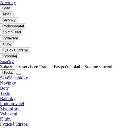
Novinky
Boty
Textil
Balónky
Podporovatel
Životní styl
Vybavení
Kluby
Fyzická údržba
Výprodej
Značky
Zákaznický servis ve Francie
Bezpečná platba
Snadné vracení
Hledat
Skvělé nabídky
Novinky
Boty
Textil
Balónky
Podporovatel
Životní styl
Vybavení
Kluby
Fyzická údržba