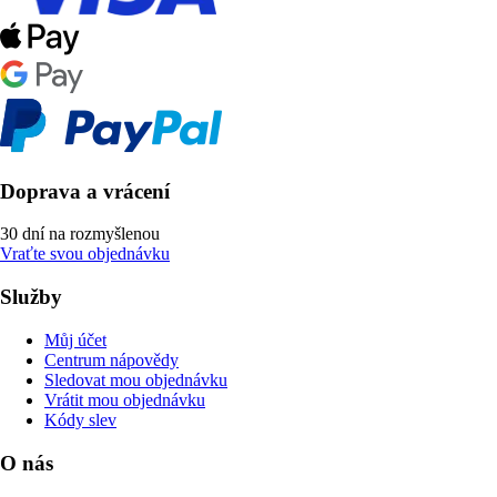
Doprava a vrácení
30 dní na rozmyšlenou
Vraťte svou objednávku
Služby
Můj účet
Centrum nápovědy
Sledovat mou objednávku
Vrátit mou objednávku
Kódy slev
O nás