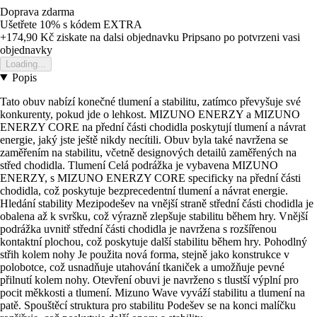
Doprava zdarma
Ušetřete 10%
s kódem
EXTRA
+174,90 Kč
ziskate na dalsi objednavku
Pripsano po potvrzeni vasi
objednavky
Loading...
Popis
Tato obuv nabízí konečné tlumení a stabilitu, zatímco převyšuje své
konkurenty, pokud jde o lehkost. MIZUNO ENERZY a MIZUNO
ENERZY CORE na přední části chodidla poskytují tlumení a návrat
energie, jaký jste ještě nikdy necítili. Obuv byla také navržena se
zaměřením na stabilitu, včetně designových detailů zaměřených na
střed chodidla. Tlumení Celá podrážka je vybavena MIZUNO
ENERZY, s MIZUNO ENERZY CORE specificky na přední části
chodidla, což poskytuje bezprecedentní tlumení a návrat energie.
Hledání stability Mezipodešev na vnější straně střední části chodidla je
obalena až k svršku, což výrazně zlepšuje stabilitu během hry. Vnější
podrážka uvnitř střední části chodidla je navržena s rozšířenou
kontaktní plochou, což poskytuje další stabilitu během hry. Pohodlný
střih kolem nohy Je použita nová forma, stejně jako konstrukce v
polobotce, což usnadňuje utahování tkaniček a umožňuje pevné
přilnutí kolem nohy. Otevření obuvi je navrženo s tlustší výplní pro
pocit měkkosti a tlumení. Mizuno Wave vyváží stabilitu a tlumení na
patě. Spouštěcí struktura pro stabilitu Podešev se na konci malíčku