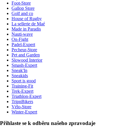
Foot-Store
Gallop Store
Golf and co
House of Rugby
La sellerie de Maé
Made in Paradis
Nauti-wave
On-Fight
Padel-Expert
Pecheur-Store
Pet and Garden
Slowood Interior
Smash-Expert
Sneak'In
Sneakids
Sport is good
Training-Fit
Trek-Expert
Triathlon-Expert
TripnBikers
Vélo-Store
Winter-Expert
Přihlaste se k odběru našeho zpravodaje