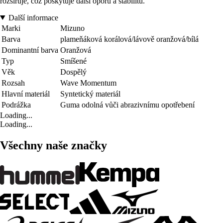
rozšiřuje, což poskytuje další oporu a stabilitu.
Další informace
Marki
Mizuno
Barva
plameňáková korálová/lávově oranžová/bílá
Dominantní barva
Oranžová
Typ
Smíšené
Věk
Dospělý
Rozsah
Wave Momentum
Hlavní materiál
Syntetický materiál
Podrážka
Guma odolná vůči abrazivnímu opotřebení
Loading...
Loading...
Všechny naše značky