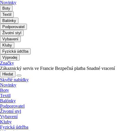
Novinky
Boty
Textil
Balónky
Podporovatel
Životní styl
Vybavení
Kluby
Fyzická údržba
Výprodej
Značky
Zákaznický servis ve Francie
Bezpečná platba
Snadné vracení
Hledat
Skvělé nabídky
Novinky
Boty
Textil
Balónky
Podporovatel
Životní styl
Vybavení
Kluby
Fyzická údržba