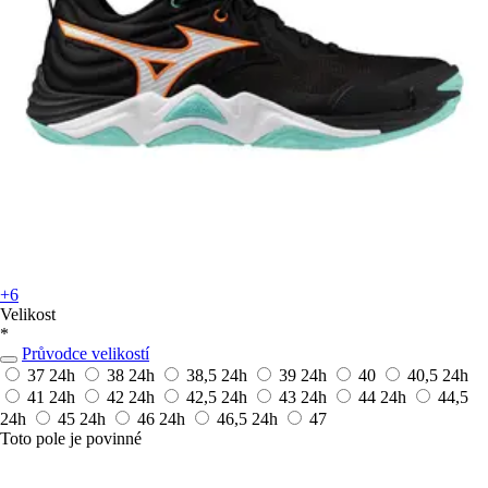
+6
Velikost
*
Průvodce velikostí
37
24h
38
24h
38,5
24h
39
24h
40
40,5
24h
41
24h
42
24h
42,5
24h
43
24h
44
24h
44,5
24h
45
24h
46
24h
46,5
24h
47
Toto pole je povinné