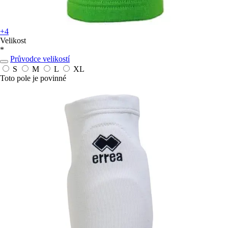
+4
Velikost
*
Průvodce velikostí
S
M
L
XL
Toto pole je povinné