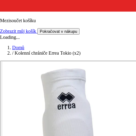
Mezisoučet košíku
Zobrazit můj košík
Pokračovat v nákupu
Loading...
Domů
/
Kolenní chrániče Errea Tokio (x2)