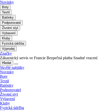
Novinky
Boty
Textil
Balónky
Podporovatel
Životní styl
Vybavení
Kluby
Fyzická údržba
Výprodej
Značky
Zákaznický servis ve Francie
Bezpečná platba
Snadné vracení
Hledat
Skvělé nabídky
Novinky
Boty
Textil
Balónky
Podporovatel
Životní styl
Vybavení
Kluby
Fyzická údržba