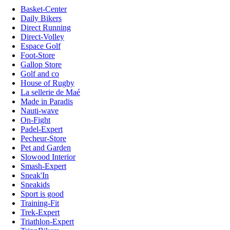
Basket-Center
Daily Bikers
Direct Running
Direct-Volley
Espace Golf
Foot-Store
Gallop Store
Golf and co
House of Rugby
La sellerie de Maé
Made in Paradis
Nauti-wave
On-Fight
Padel-Expert
Pecheur-Store
Pet and Garden
Slowood Interior
Smash-Expert
Sneak'In
Sneakids
Sport is good
Training-Fit
Trek-Expert
Triathlon-Expert