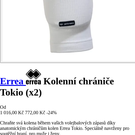
Errea
Kolenní chrániče
Tokio (x2)
Od
1 016,00 Kč
772,00 Kč
-24%
Chraňte svá kolena během vašich volejbalových zápasů díky
anatomickým chráničům kolen Errea Tokio. Speciálně navrženy pro
soutěžní hraní, pro muže i ženy.