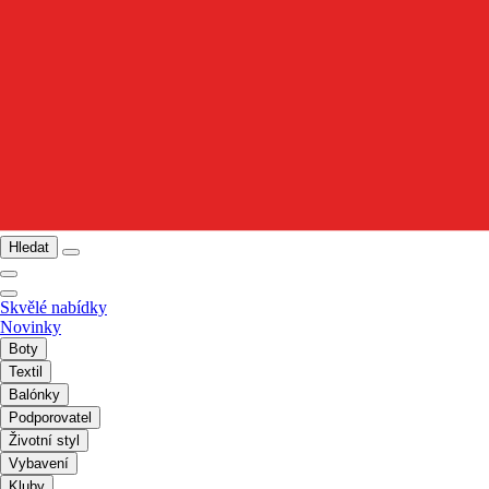
Hledat
Skvělé nabídky
Novinky
Boty
Textil
Balónky
Podporovatel
Životní styl
Vybavení
Kluby