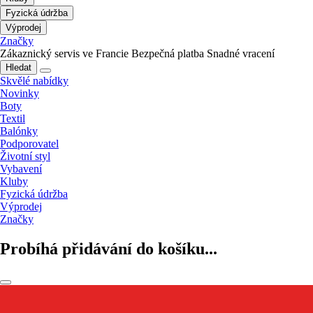
Fyzická údržba
Výprodej
Značky
Zákaznický servis ve Francie
Bezpečná platba
Snadné vracení
Hledat
Skvělé nabídky
Novinky
Boty
Textil
Balónky
Podporovatel
Životní styl
Vybavení
Kluby
Fyzická údržba
Výprodej
Značky
Probíhá přidávání do košíku...