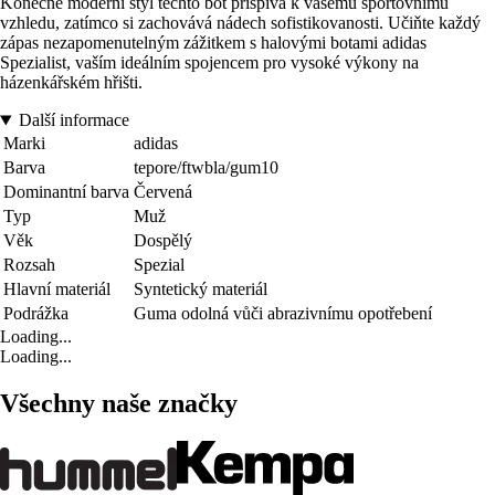
Konečně moderní styl těchto bot přispívá k vašemu sportovnímu
vzhledu, zatímco si zachovává nádech sofistikovanosti. Učiňte každý
zápas nezapomenutelným zážitkem s halovými botami adidas
Spezialist, vaším ideálním spojencem pro vysoké výkony na
házenkářském hřišti.
Další informace
Marki
adidas
Barva
tepore/ftwbla/gum10
Dominantní barva
Červená
Typ
Muž
Věk
Dospělý
Rozsah
Spezial
Hlavní materiál
Syntetický materiál
Podrážka
Guma odolná vůči abrazivnímu opotřebení
Loading...
Loading...
Všechny naše značky