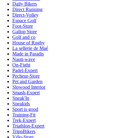
Daily Bikers
Direct Running
Direct-Volley
Espace Golf
Foot-Store
Gallop Store
Golf and co
House of Rugby
La sellerie de Maé
Made in Paradis
Nauti-wave
On-Fight
Padel-Expert
Pecheur-Store
Pet and Garden
Slowood Interior
Smash-Expert
Sneak'In
Sneakids
Sport is good
Training-Fit
Trek-Expert
Triathlon-Expert
TripnBikers
Vélo-Store