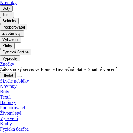
Novinky
Boty
Textil
Balónky
Podporovatel
Životní styl
Vybavení
Kluby
Fyzická údržba
Výprodej
Značky
Zákaznický servis ve Francie
Bezpečná platba
Snadné vracení
Hledat
Skvělé nabídky
Novinky
Boty
Textil
Balónky
Podporovatel
Životní styl
Vybavení
Kluby
Fyzická údržba