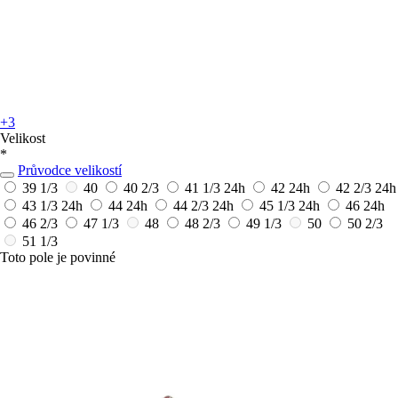
+3
Velikost
*
Průvodce velikostí
39 1/3
40
40 2/3
41 1/3
24h
42
24h
42 2/3
24h
43 1/3
24h
44
24h
44 2/3
24h
45 1/3
24h
46
24h
46 2/3
47 1/3
48
48 2/3
49 1/3
50
50 2/3
51 1/3
Toto pole je povinné