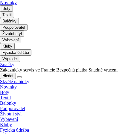
Novinky
Boty
Textil
Balónky
Podporovatel
Životní styl
Vybavení
Kluby
Fyzická údržba
Výprodej
Značky
Zákaznický servis ve Francie
Bezpečná platba
Snadné vracení
Hledat
Skvělé nabídky
Novinky
Boty
Textil
Balónky
Podporovatel
Životní styl
Vybavení
Kluby
Fyzická údržba