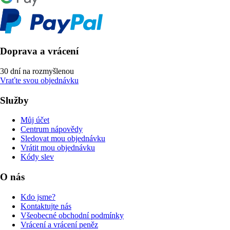
Doprava a vrácení
30 dní na rozmyšlenou
Vraťte svou objednávku
Služby
Můj účet
Centrum nápovědy
Sledovat mou objednávku
Vrátit mou objednávku
Kódy slev
O nás
Kdo jsme?
Kontaktujte nás
Všeobecné obchodní podmínky
Vrácení a vrácení peněz