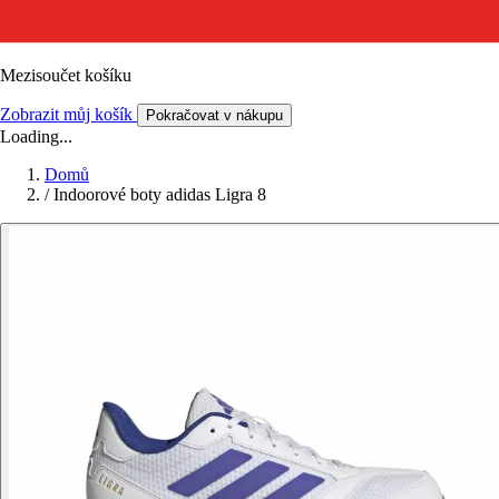
Mezisoučet košíku
Zobrazit můj košík
Pokračovat v nákupu
Loading...
Domů
/
Indoorové boty adidas Ligra 8