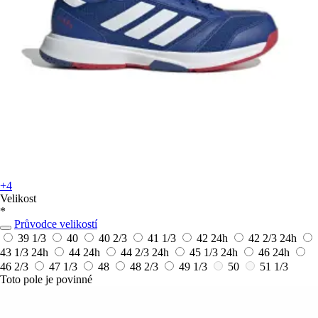
+4
Velikost
*
Průvodce velikostí
39 1/3
40
40 2/3
41 1/3
42
24h
42 2/3
24h
43 1/3
24h
44
24h
44 2/3
24h
45 1/3
24h
46
24h
46 2/3
47 1/3
48
48 2/3
49 1/3
50
51 1/3
Toto pole je povinné