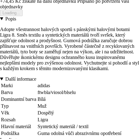
+74,45 Kč
ziskate na dalsi objednavku
Pripsano po potvrzeni vasi
objednavky
Loading...
Popis
Adopte všestrannost halových sportů s pánskými halovými botami
Ligra 8. Směs textilu a syntetických materiálů tvoří svršek, který
zajišťuje odolnost a prodyšnost. Gumová podrážka zaručuje dobrou
přilnavost na vnitřních površích. Vyrobené částečně z recyklovaných
materiálů, tyto boty se zaměřují nejen na výkon, ale i na udržitelnost.
Důvěřujte ikonickému designu ochranného kusu inspirovanému
nejlepšími modely pro zvýšenou odolnost. Vychutnejte si pohodlí a styl
s každým krokem s těmito modernizovanými klasikami.
Další informace
Marki
adidas
Barva
ftwbla/viosol/blselu
Dominantní barva
Bílá
Typ
Muž
Věk
Dospělý
Rozsah
Ligra
Hlavní materiál
Syntetický materiál / textil
Podrážka
Guma odolná vůči abrazivnímu opotřebení