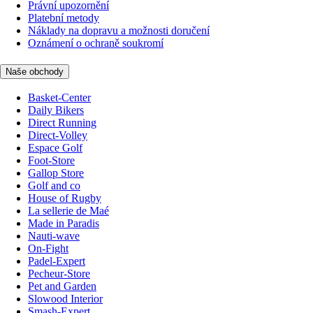
Právní upozornění
Platební metody
Náklady na dopravu a možnosti doručení
Oznámení o ochraně soukromí
Naše obchody
Basket-Center
Daily Bikers
Direct Running
Direct-Volley
Espace Golf
Foot-Store
Gallop Store
Golf and co
House of Rugby
La sellerie de Maé
Made in Paradis
Nauti-wave
On-Fight
Padel-Expert
Pecheur-Store
Pet and Garden
Slowood Interior
Smash-Expert