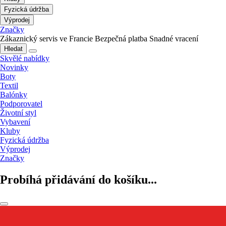
Fyzická údržba
Výprodej
Značky
Zákaznický servis ve Francie
Bezpečná platba
Snadné vracení
Hledat
Skvělé nabídky
Novinky
Boty
Textil
Balónky
Podporovatel
Životní styl
Vybavení
Kluby
Fyzická údržba
Výprodej
Značky
Probíhá přidávání do košíku...