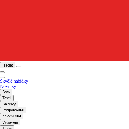
Hledat
Skvělé nabídky
Novinky
Boty
Textil
Balónky
Podporovatel
Životní styl
Vybavení
Kluby