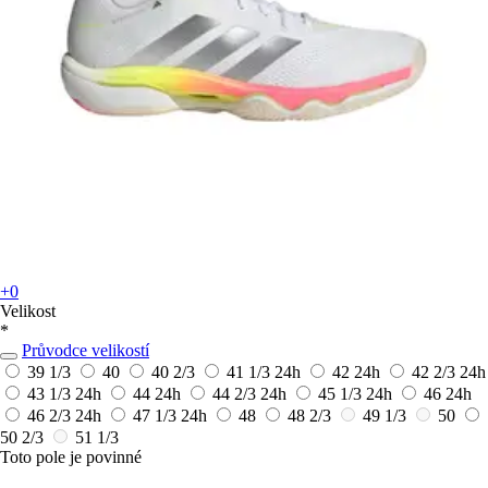
+0
Velikost
*
Průvodce velikostí
39 1/3
40
40 2/3
41 1/3
24h
42
24h
42 2/3
24h
43 1/3
24h
44
24h
44 2/3
24h
45 1/3
24h
46
24h
46 2/3
24h
47 1/3
24h
48
48 2/3
49 1/3
50
50 2/3
51 1/3
Toto pole je povinné