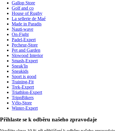
Gallop Store
Golf and co
House of Rugby
La sellerie de Maé
Made in Paradis
Nauti-wave
On-Fight
Padel-Expert
Pecheur-Store
Pet and Garden
Slowood Interior
Smash-Expert
Sneak'In
Sneakids
Sport is good
Training-Fit
Trek-Expert
Triathlon-Expert
TripnBikers
Vélo-Store
Winter-Expert
Přihlaste se k odběru našeho zpravodaje
Využijte slevu 10 % při přihlášení k odběru našeho zpravodaje.