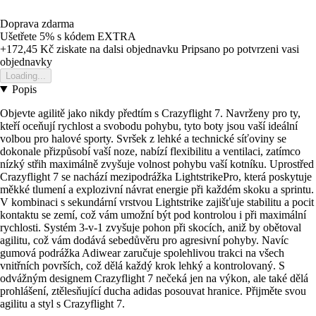
Doprava zdarma
Ušetřete 5%
s kódem
EXTRA
+172,45 Kč
ziskate na dalsi objednavku
Pripsano po potvrzeni vasi
objednavky
Loading...
Popis
Objevte agilitě jako nikdy předtím s Crazyflight 7. Navrženy pro ty,
kteří oceňují rychlost a svobodu pohybu, tyto boty jsou vaší ideální
volbou pro halové sporty. Svršek z lehké a technické síťoviny se
dokonale přizpůsobí vaší noze, nabízí flexibilitu a ventilaci, zatímco
nízký střih maximálně zvyšuje volnost pohybu vaší kotníku. Uprostřed
Crazyflight 7 se nachází mezipodrážka LightstrikePro, která poskytuje
měkké tlumení a explozivní návrat energie při každém skoku a sprintu.
V kombinaci s sekundární vrstvou Lightstrike zajišťuje stabilitu a pocit
kontaktu se zemí, což vám umožní být pod kontrolou i při maximální
rychlosti. Systém 3-v-1 zvyšuje pohon při skocích, aniž by obětoval
agilitu, což vám dodává sebedůvěru pro agresivní pohyby. Navíc
gumová podrážka Adiwear zaručuje spolehlivou trakci na všech
vnitřních površích, což dělá každý krok lehký a kontrolovaný. S
odvážným designem Crazyflight 7 nečeká jen na výkon, ale také dělá
prohlášení, ztělesňující ducha adidas posouvat hranice. Přijměte svou
agilitu a styl s Crazyflight 7.