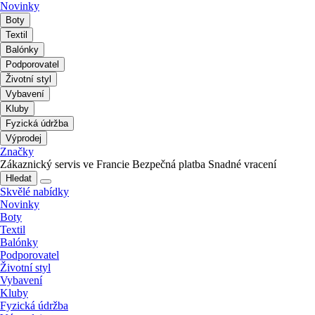
Novinky
Boty
Textil
Balónky
Podporovatel
Životní styl
Vybavení
Kluby
Fyzická údržba
Výprodej
Značky
Zákaznický servis ve Francie
Bezpečná platba
Snadné vracení
Hledat
Skvělé nabídky
Novinky
Boty
Textil
Balónky
Podporovatel
Životní styl
Vybavení
Kluby
Fyzická údržba