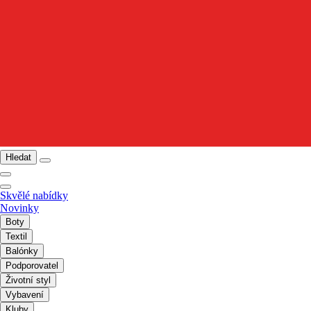
Hledat
Skvělé nabídky
Novinky
Boty
Textil
Balónky
Podporovatel
Životní styl
Vybavení
Kluby