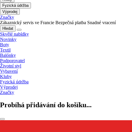
Fyzická údržba
Výprodej
Značky
Zákaznický servis ve Francie
Bezpečná platba
Snadné vracení
Hledat
Skvělé nabídky
Novinky
Boty
Textil
Balónky
Podporovatel
Životní styl
Vybavení
Kluby
Fyzická údržba
Výprodej
Značky
Probíhá přidávání do košíku...