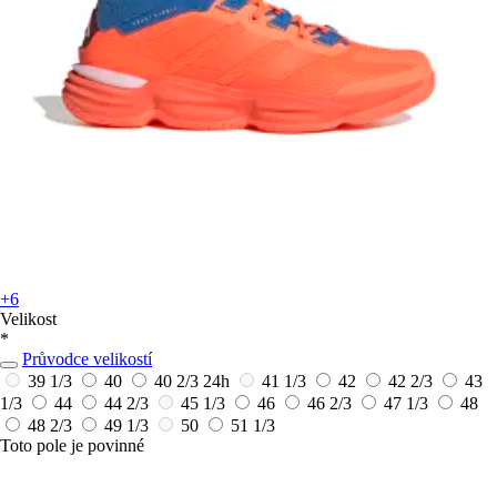
+6
Velikost
*
Průvodce velikostí
39 1/3
40
40 2/3
24h
41 1/3
42
42 2/3
43
1/3
44
44 2/3
45 1/3
46
46 2/3
47 1/3
48
48 2/3
49 1/3
50
51 1/3
Toto pole je povinné