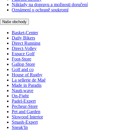
Náklady na dopravu a možnosti doručení
Oznámení o ochraně soukromí
Naše obchody
Basket-Center
Daily Bikers
Direct Running
Direct-Volley
Espace Golf
Foot-Store
Gallop Store
Golf and co
House of Rugby
La sellerie de Maé
Made in Paradis
Nauti-wave
On-Fight
Padel-Expert
Pecheur-Store
Pet and Garden
Slowood Interior
Smash-Expert
Sneak'In