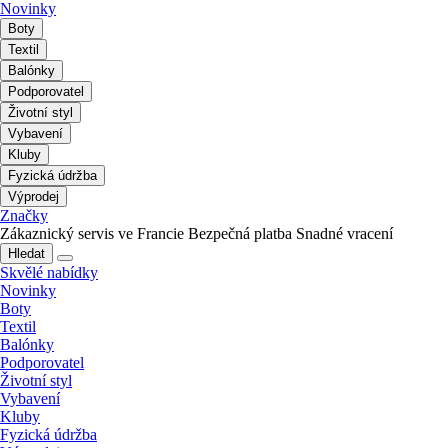
Novinky
Boty
Textil
Balónky
Podporovatel
Životní styl
Vybavení
Kluby
Fyzická údržba
Výprodej
Značky
Zákaznický servis ve Francie
Bezpečná platba
Snadné vracení
Hledat
Skvělé nabídky
Novinky
Boty
Textil
Balónky
Podporovatel
Životní styl
Vybavení
Kluby
Fyzická údržba