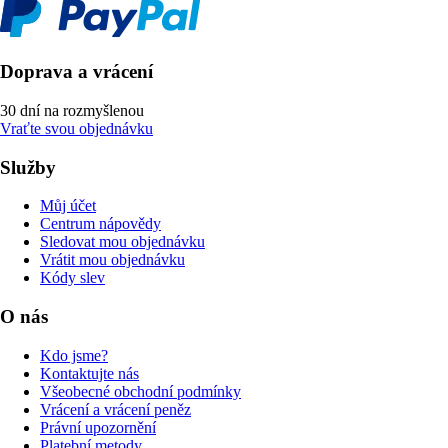
Doprava a vrácení
30 dní na rozmyšlenou
Vraťte svou objednávku
Služby
Můj účet
Centrum nápovědy
Sledovat mou objednávku
Vrátit mou objednávku
Kódy slev
O nás
Kdo jsme?
Kontaktujte nás
Všeobecné obchodní podmínky
Vrácení a vrácení peněz
Právní upozornění
Platební metody