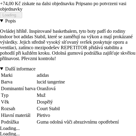
+74,00 Kč
ziskate na dalsi objednavku
Pripsano po potvrzeni vasi
objednavky
Loading...
Popis
Ovládej hřiště. Inspirované basketbalem, tyto boty patří do rodiny
indoor bot adidas Stabil, které se zaměřují na výkon a mají prokázané
výsledky. Jejich středně vysoký síťovaný svršek poskytuje oporu a
ventilaci, zatímco mezipodešev REPETITOR přidává stabilitu a
pohodlí při každém kroku. Odolná gumová podrážka zajišťuje skvělou
přilnavost. Převzmi kontrolu!
Další informace
Marki
adidas
Barva
lucid tangerine
Dominantní barva
Oranžová
Typ
Muž
Věk
Dospělý
Rozsah
Court Stabil
Hlavní materiál
Pletivo
Podrážka
Guma odolná vůči abrazivnímu opotřebení
Loading...
Loading...