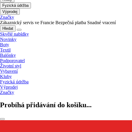
Fyzická údržba
Výprodej
Značky
Zákaznický servis ve Francie
Bezpečná platba
Snadné vracení
Hledat
Skvělé nabídky
Novinky
Boty
Textil
Balónky
Podporovatel
Životní styl
Vybavení
Kluby
Fyzická údržba
Výprodej
Značky
Probíhá přidávání do košíku...