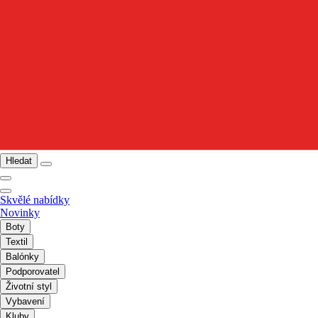
Hledat
Skvělé nabídky
Novinky
Boty
Textil
Balónky
Podporovatel
Životní styl
Vybavení
Kluby