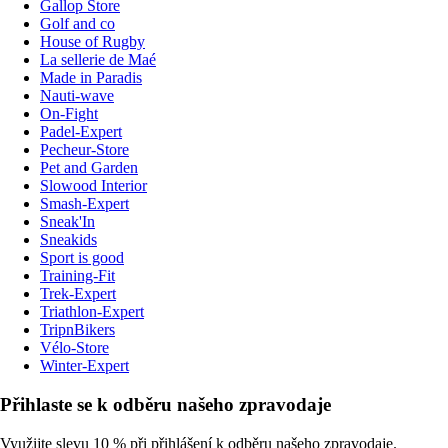
Gallop Store
Golf and co
House of Rugby
La sellerie de Maé
Made in Paradis
Nauti-wave
On-Fight
Padel-Expert
Pecheur-Store
Pet and Garden
Slowood Interior
Smash-Expert
Sneak'In
Sneakids
Sport is good
Training-Fit
Trek-Expert
Triathlon-Expert
TripnBikers
Vélo-Store
Winter-Expert
Přihlaste se k odběru našeho zpravodaje
Využijte slevu 10 % při přihlášení k odběru našeho zpravodaje.