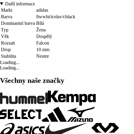
Další informace
Marki
adidas
Barva
ftwwht/icelav/cblack
Dominantní barva
Bílá
Typ
Žena
Věk
Dospělý
Rozsah
Falcon
Drop
10 mm
Stabilita
Neutre
Loading...
Loading...
Všechny naše značky