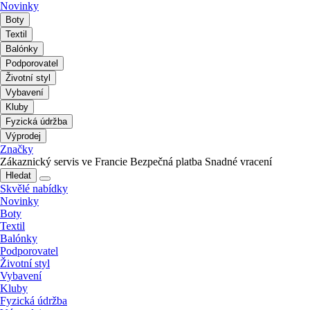
Novinky
Boty
Textil
Balónky
Podporovatel
Životní styl
Vybavení
Kluby
Fyzická údržba
Výprodej
Značky
Zákaznický servis ve Francie
Bezpečná platba
Snadné vracení
Hledat
Skvělé nabídky
Novinky
Boty
Textil
Balónky
Podporovatel
Životní styl
Vybavení
Kluby
Fyzická údržba