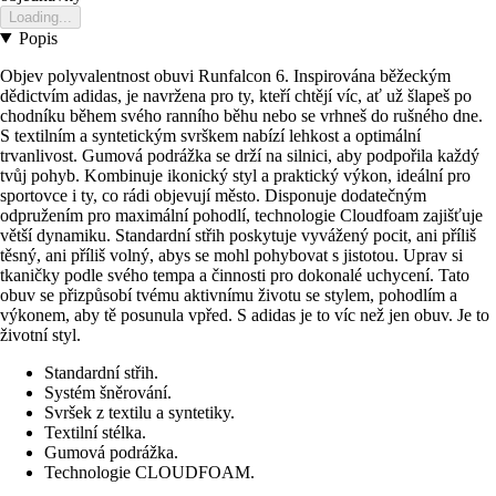
Loading...
Popis
Objev polyvalentnost obuvi Runfalcon 6. Inspirována běžeckým
dědictvím adidas, je navržena pro ty, kteří chtějí víc, ať už šlapeš po
chodníku během svého ranního běhu nebo se vrhneš do rušného dne.
S textilním a syntetickým svrškem nabízí lehkost a optimální
trvanlivost. Gumová podrážka se drží na silnici, aby podpořila každý
tvůj pohyb. Kombinuje ikonický styl a praktický výkon, ideální pro
sportovce i ty, co rádi objevují město. Disponuje dodatečným
odpružením pro maximální pohodlí, technologie Cloudfoam zajišťuje
větší dynamiku. Standardní střih poskytuje vyvážený pocit, ani příliš
těsný, ani příliš volný, abys se mohl pohybovat s jistotou. Uprav si
tkaničky podle svého tempa a činnosti pro dokonalé uchycení. Tato
obuv se přizpůsobí tvému aktivnímu životu se stylem, pohodlím a
výkonem, aby tě posunula vpřed. S adidas je to víc než jen obuv. Je to
životní styl.
Standardní střih.
Systém šněrování.
Svršek z textilu a syntetiky.
Textilní stélka.
Gumová podrážka.
Technologie CLOUDFOAM.