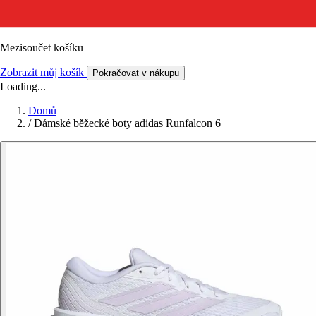
Mezisoučet košíku
Zobrazit můj košík
Pokračovat v nákupu
Loading...
Domů
/
Dámské běžecké boty adidas Runfalcon 6