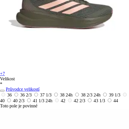
+7
Velikost
*
Průvodce velikostí
36
36 2/3
37 1/3
38
24h
38 2/3
24h
39 1/3
40
40 2/3
41 1/3
24h
42
42 2/3
43 1/3
44
Toto pole je povinné