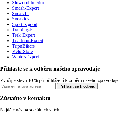
Slowood Interior
Smash-Expert
Sneak'In
Sneakids
Sport is good
Training-Fit
Trek-Expert
Triathlon-Expert
TripnBikers
Vélo-Store
Winter-Expert
Přihlaste se k odběru našeho zpravodaje
Využijte slevu 10 % při přihlášení k odběru našeho zpravodaje.
Přihlásit se k odběru
Zůstaňte v kontaktu
Najděte nás na sociálních sítích