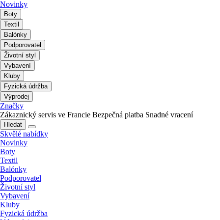
Novinky
Boty
Textil
Balónky
Podporovatel
Životní styl
Vybavení
Kluby
Fyzická údržba
Výprodej
Značky
Zákaznický servis ve Francie
Bezpečná platba
Snadné vracení
Hledat
Skvělé nabídky
Novinky
Boty
Textil
Balónky
Podporovatel
Životní styl
Vybavení
Kluby
Fyzická údržba