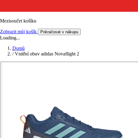
Mezisoučet košíku
Zobrazit můj košík
Pokračovat v nákupu
Loading...
Domů
/
Vnitřní obuv adidas Novaflight 2