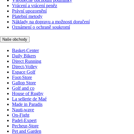
Všeobecné obchodní podmínky
Vrácení a vrácení peněz
Právní upozornění
Platební metody
Náklady na dopravu a možnosti doručení
Oznámení o ochraně soukromí
Naše obchody
Basket-Center
Daily Bikers
Direct Running
Direct-Volley
Espace Golf
Foot-Store
Gallop Store
Golf and co
House of Rugby
La sellerie de Maé
Made in Paradis
Nauti-wave
On-Fight
Padel-Expert
Pecheur-Store
Pet and Garden