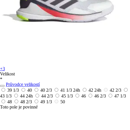
+3
Velikost
*
Průvodce velikostí
39 1/3
40
40 2/3
41 1/3
24h
42
24h
42 2/3
43 1/3
44
24h
44 2/3
45 1/3
46
46 2/3
47 1/3
48
48 2/3
49 1/3
50
Toto pole je povinné