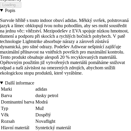
Loading...
Popis
Survole hřiště s touto indoor obuví adidas. Měkký svršek, polstrovaná
jazyk a límec obklopují tvou nohu pohodlím, aby ses mohl soustředit
na jednu věc: vítězství. Mezipodešev z EVA spojuje nízkou hmotnost,
tlumení a podporu při skocích a rychlých bočních pohybech. V patě
technologie Lightstrike absorbuje nárazy a zároveň zůstává
dynamická, pro silné odrazy. Podešev Adiwear nešpinící zajišťuje
maximální přilnavost na vnitřních površích pro maximální kontrolu.
Tento produkt obsahuje alespoň 20 % recyklovaných materiálů.
Opětovným použitím již vytvořených materiálů pomáháme snižovat
odpad a naši závislost na omezených zdrojích, abychom snížili
ekologickou stopu produktů, které vyrábíme.
Další informace
Marki
adidas
Barva
dusky petrol
Dominantní barva
Modrá
Typ
Muž
Věk
Dospělý
Rozsah
Novaflight
Hlavní materiál
Syntetický materiál