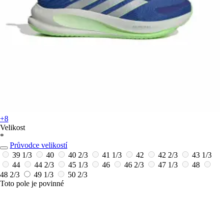
+8
Velikost
*
Průvodce velikostí
39 1/3
40
40 2/3
41 1/3
42
42 2/3
43 1/3
44
44 2/3
45 1/3
46
46 2/3
47 1/3
48
48 2/3
49 1/3
50 2/3
Toto pole je povinné