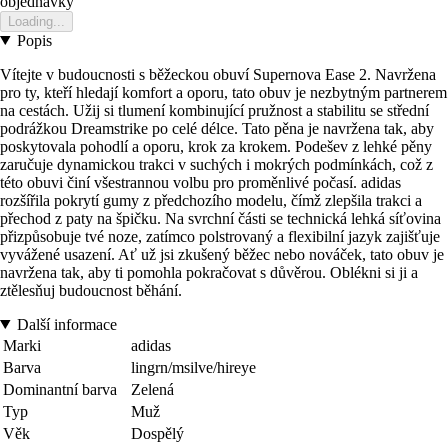
objednavky
Loading...
Popis
Vítejte v budoucnosti s běžeckou obuví Supernova Ease 2. Navržena
pro ty, kteří hledají komfort a oporu, tato obuv je nezbytným partnerem
na cestách. Užij si tlumení kombinující pružnost a stabilitu se střední
podrážkou Dreamstrike po celé délce. Tato pěna je navržena tak, aby
poskytovala pohodlí a oporu, krok za krokem. Podešev z lehké pěny
zaručuje dynamickou trakci v suchých i mokrých podmínkách, což z
této obuvi činí všestrannou volbu pro proměnlivé počasí. adidas
rozšířila pokrytí gumy z předchozího modelu, čímž zlepšila trakci a
přechod z paty na špičku. Na svrchní části se technická lehká síťovina
přizpůsobuje tvé noze, zatímco polstrovaný a flexibilní jazyk zajišťuje
vyvážené usazení. Ať už jsi zkušený běžec nebo nováček, tato obuv je
navržena tak, aby ti pomohla pokračovat s důvěrou. Oblékni si ji a
ztělesňuj budoucnost běhání.
Další informace
Marki
adidas
Barva
lingrn/msilve/hireye
Dominantní barva
Zelená
Typ
Muž
Věk
Dospělý