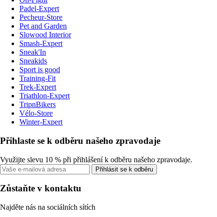
Padel-Expert
Pecheur-Store
Pet and Garden
Slowood Interior
Smash-Expert
Sneak'In
Sneakids
Sport is good
Training-Fit
Trek-Expert
Triathlon-Expert
TripnBikers
Vélo-Store
Winter-Expert
Přihlaste se k odběru našeho zpravodaje
Využijte slevu 10 % při přihlášení k odběru našeho zpravodaje.
Přihlásit se k odběru
Zůstaňte v kontaktu
Najděte nás na sociálních sítích