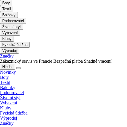
Boty
Textil
Balónky
Podporovatel
Životní styl
Vybavení
Kluby
Fyzická údržba
Výprodej
Značky
Zákaznický servis ve Francie
Bezpečná platba
Snadné vracení
Hledat
Novinky
Boty
Textil
Balónky
Podporovatel
Životní styl
Vybavení
Kluby
Fyzická údržba
Výprodej
Značky