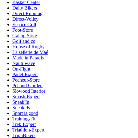
Basket-Center
Daily Bikers
Direct Running
Direct-Volley
Espace Golf
Foot-Store
Gallop Store
Golf and co
House of Rugby
La sellerie de Maé
Made in Paradis
Nauti-wave
On-Fight
Padel-Expert
Pecheur-Store
Pet and Garden
Slowood Interior
Smash-Expert
Sneak'In
Sneakids
Sport is good
Training-Fit
Trek-Expert
Triathlon-Expert
TripnBikers