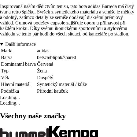
Inspirovaná naším dědictvím tenisu, tato bota adidas Barreda má čistý
tvar a retro špičku. Svršek z syntetického materiálu a semiše je měkký
a odolný, zatímco detaily ze semiše dodávají diskrétní prémiový
vzhled. Gumová podešev cupsole zajišťuje oporu a přilnavost při
každém kroku. Díky svému ikonickému sportovnímu a stylovému
vzhledu se tento pár hodí do všech situací, od kanceláře po stadion.
Další informace
Marki
adidas
Barva
betsca/blipnk/shared
Dominantní barva
Červená
Typ
Žena
Věk
Dospělý
Hlavní materiál
Syntetický materiál / kůže
Podrážka
Přírodní kaučuk
Loading...
Loading...
Všechny naše značky