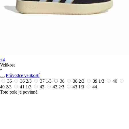
+4
Velikost
*
Průvodce velikostí
36
36 2/3
37 1/3
38
38 2/3
39 1/3
40
40 2/3
41 1/3
42
42 2/3
43 1/3
44
Toto pole je povinné