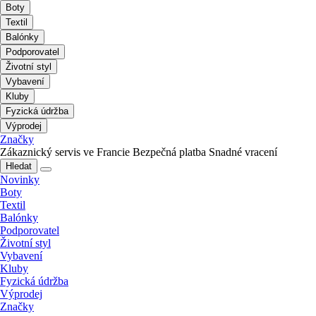
Boty
Textil
Balónky
Podporovatel
Životní styl
Vybavení
Kluby
Fyzická údržba
Výprodej
Značky
Zákaznický servis ve Francie
Bezpečná platba
Snadné vracení
Hledat
Novinky
Boty
Textil
Balónky
Podporovatel
Životní styl
Vybavení
Kluby
Fyzická údržba
Výprodej
Značky