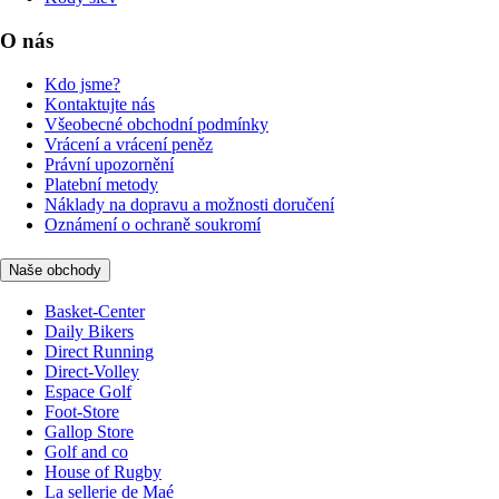
O nás
Kdo jsme?
Kontaktujte nás
Všeobecné obchodní podmínky
Vrácení a vrácení peněz
Právní upozornění
Platební metody
Náklady na dopravu a možnosti doručení
Oznámení o ochraně soukromí
Naše obchody
Basket-Center
Daily Bikers
Direct Running
Direct-Volley
Espace Golf
Foot-Store
Gallop Store
Golf and co
House of Rugby
La sellerie de Maé