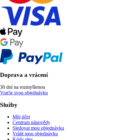
Doprava a vrácení
30 dní na rozmyšlenou
Vraťte svou objednávku
Služby
Můj účet
Centrum nápovědy
Sledovat mou objednávku
Vrátit mou objednávku
Kódy slev