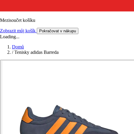
Mezisoučet košíku
Zobrazit můj košík
Pokračovat v nákupu
Loading...
Domů
/
Tenisky adidas Barreda