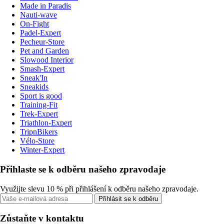
Made in Paradis
Nauti-wave
On-Fight
Padel-Expert
Pecheur-Store
Pet and Garden
Slowood Interior
Smash-Expert
Sneak'In
Sneakids
Sport is good
Training-Fit
Trek-Expert
Triathlon-Expert
TripnBikers
Vélo-Store
Winter-Expert
Přihlaste se k odběru našeho zpravodaje
Využijte slevu 10 % při přihlášení k odběru našeho zpravodaje.
Přihlásit se k odběru
Zůstaňte v kontaktu