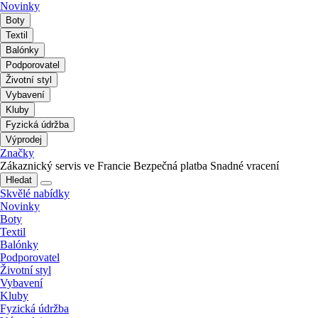
Novinky
Boty
Textil
Balónky
Podporovatel
Životní styl
Vybavení
Kluby
Fyzická údržba
Výprodej
Značky
Zákaznický servis ve Francie
Bezpečná platba
Snadné vracení
Hledat
Skvělé nabídky
Novinky
Boty
Textil
Balónky
Podporovatel
Životní styl
Vybavení
Kluby
Fyzická údržba