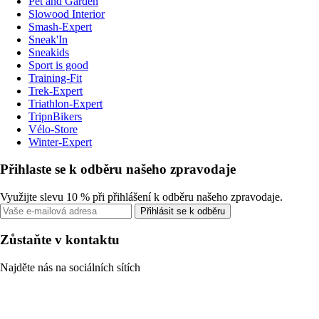
Pet and Garden
Slowood Interior
Smash-Expert
Sneak'In
Sneakids
Sport is good
Training-Fit
Trek-Expert
Triathlon-Expert
TripnBikers
Vélo-Store
Winter-Expert
Přihlaste se k odběru našeho zpravodaje
Využijte slevu 10 % při přihlášení k odběru našeho zpravodaje.
Přihlásit se k odběru
Zůstaňte v kontaktu
Najděte nás na sociálních sítích