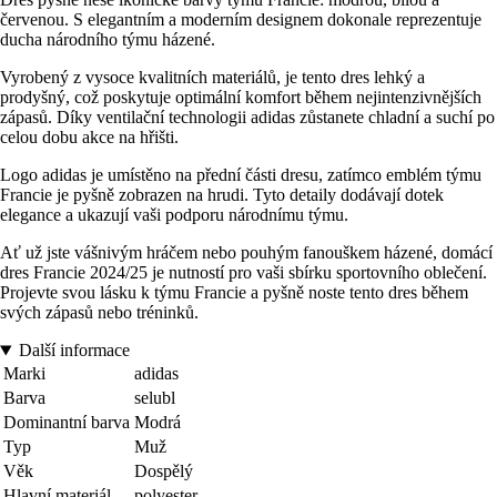
červenou. S elegantním a moderním designem dokonale reprezentuje
ducha národního týmu házené.
Vyrobený z vysoce kvalitních materiálů, je tento dres lehký a
prodyšný, což poskytuje optimální komfort během nejintenzivnějších
zápasů. Díky ventilační technologii adidas zůstanete chladní a suchí po
celou dobu akce na hřišti.
Logo adidas je umístěno na přední části dresu, zatímco emblém týmu
Francie je pyšně zobrazen na hrudi. Tyto detaily dodávají dotek
elegance a ukazují vaši podporu národnímu týmu.
Ať už jste vášnivým hráčem nebo pouhým fanouškem házené, domácí
dres Francie 2024/25 je nutností pro vaši sbírku sportovního oblečení.
Projevte svou lásku k týmu Francie a pyšně noste tento dres během
svých zápasů nebo tréninků.
Další informace
Marki
adidas
Barva
selubl
Dominantní barva
Modrá
Typ
Muž
Věk
Dospělý
Hlavní materiál
polyester