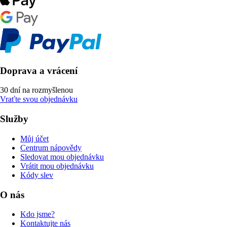
Doprava a vrácení
30 dní na rozmyšlenou
Vraťte svou objednávku
Služby
Můj účet
Centrum nápovědy
Sledovat mou objednávku
Vrátit mou objednávku
Kódy slev
O nás
Kdo jsme?
Kontaktujte nás