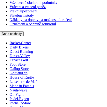
Všeobecné obchodní podmínky
Vrácení a vrácení peněz
Právní upozornění
Platební metody
Náklady na dopravu a možnosti doručení
Oznámení o ochraně soukromí
Naše obchody
Basket-Center
Daily Bikers
Direct Running
Direct-Volley
Espace Golf
Foot-Store
Gallop Store
Golf and co
House of Rugby
La sellerie de Maé
Made in Paradis
Nauti-wave
On-Fight
Padel-Expert
Pecheur-Store