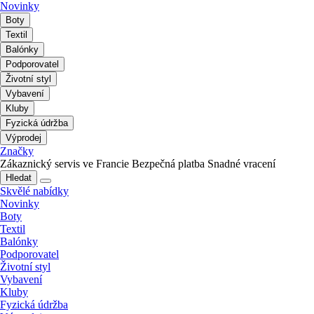
Novinky
Boty
Textil
Balónky
Podporovatel
Životní styl
Vybavení
Kluby
Fyzická údržba
Výprodej
Značky
Zákaznický servis ve Francie
Bezpečná platba
Snadné vracení
Hledat
Skvělé nabídky
Novinky
Boty
Textil
Balónky
Podporovatel
Životní styl
Vybavení
Kluby
Fyzická údržba