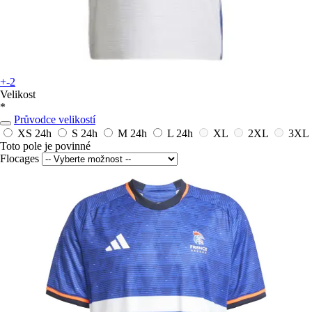
+-2
Velikost
*
Průvodce velikostí
XS
24h
S
24h
M
24h
L
24h
XL
2XL
3XL
Toto pole je povinné
Flocages