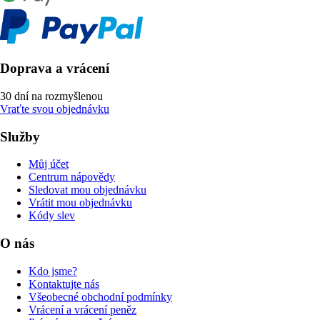
Doprava a vrácení
30 dní na rozmyšlenou
Vraťte svou objednávku
Služby
Můj účet
Centrum nápovědy
Sledovat mou objednávku
Vrátit mou objednávku
Kódy slev
O nás
Kdo jsme?
Kontaktujte nás
Všeobecné obchodní podmínky
Vrácení a vrácení peněz