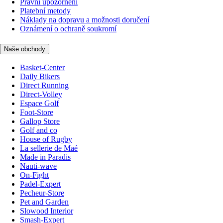
Právní upozornění
Platební metody
Náklady na dopravu a možnosti doručení
Oznámení o ochraně soukromí
Naše obchody
Basket-Center
Daily Bikers
Direct Running
Direct-Volley
Espace Golf
Foot-Store
Gallop Store
Golf and co
House of Rugby
La sellerie de Maé
Made in Paradis
Nauti-wave
On-Fight
Padel-Expert
Pecheur-Store
Pet and Garden
Slowood Interior
Smash-Expert