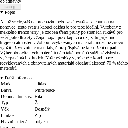
objednavky
Loading...
Popis
Ať už se chystáš na procházku nebo se chystáš se zachumlat na
pohovce, tento svetr s kapucí adidas je pro tebe ideální. Vyrobený z
měkkého french terry, je zdoben třemi pruhy po stranách rukávů pro
větší pohodlí a styl. Zapni zip, uprav kapuci a užij si tu příjemnou
hřejivou atmosféru. Volbou recyklovaných materiálů můžeme znovu
využít již vytvořené materiály, čímž přispíváme ke snížení odpadu.
Výběr obnovitelných materiálů nám také pomáhá snížit závislost na
vyčerpatelných zdrojích. Naše výrobky vyrobené z kombinace
recyklovaných a obnovitelných materiálů obsahují alespoň 70 % těchto
materiálů.
Další informace
Marki
adidas
Barva
white/black
Dominantní barva
Bílá
Typ
Žena
Věk
Dospělý
Funkce
Zip
Hlavní materiál
polyester
Loading...