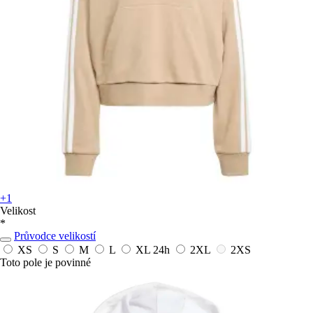
+1
Velikost
*
Průvodce velikostí
XS
S
M
L
XL
24h
2XL
2XS
Toto pole je povinné