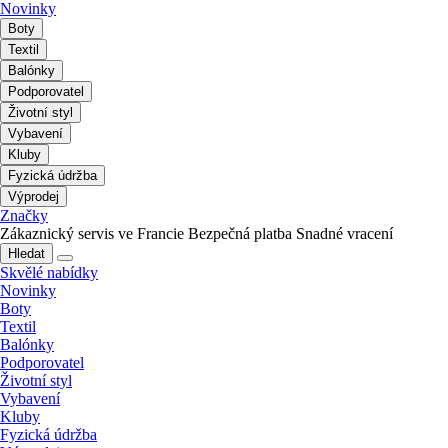
Novinky
Boty
Textil
Balónky
Podporovatel
Životní styl
Vybavení
Kluby
Fyzická údržba
Výprodej
Značky
Zákaznický servis ve Francie
Bezpečná platba
Snadné vracení
Hledat
Skvělé nabídky
Novinky
Boty
Textil
Balónky
Podporovatel
Životní styl
Vybavení
Kluby
Fyzická údržba