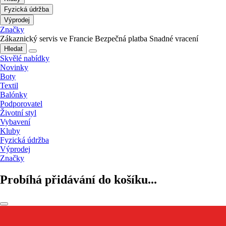
Fyzická údržba
Výprodej
Značky
Zákaznický servis ve Francie
Bezpečná platba
Snadné vracení
Hledat
Skvělé nabídky
Novinky
Boty
Textil
Balónky
Podporovatel
Životní styl
Vybavení
Kluby
Fyzická údržba
Výprodej
Značky
Probíhá přidávání do košíku...