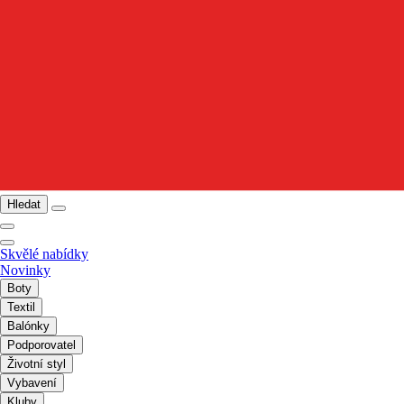
Hledat
Skvělé nabídky
Novinky
Boty
Textil
Balónky
Podporovatel
Životní styl
Vybavení
Kluby