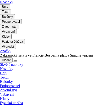
Novinky
Boty
Textil
Balónky
Podporovatel
Životní styl
Vybavení
Kluby
Fyzická údržba
Výprodej
Značky
Zákaznický servis ve Francie
Bezpečná platba
Snadné vracení
Hledat
Skvělé nabídky
Novinky
Boty
Textil
Balónky
Podporovatel
Životní styl
Vybavení
Kluby
Fyzická údržba