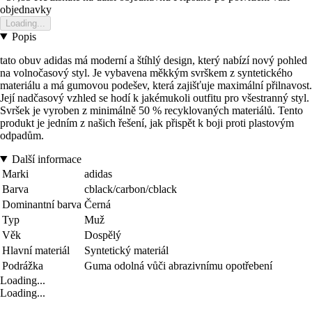
objednavky
Loading...
Popis
tato obuv adidas má moderní a štíhlý design, který nabízí nový pohled
na volnočasový styl. Je vybavena měkkým svrškem z syntetického
materiálu a má gumovou podešev, která zajišťuje maximální přilnavost.
Její nadčasový vzhled se hodí k jakémukoli outfitu pro všestranný styl.
Svršek je vyroben z minimálně 50 % recyklovaných materiálů. Tento
produkt je jedním z našich řešení, jak přispět k boji proti plastovým
odpadům.
Další informace
Marki
adidas
Barva
cblack/carbon/cblack
Dominantní barva
Černá
Typ
Muž
Věk
Dospělý
Hlavní materiál
Syntetický materiál
Podrážka
Guma odolná vůči abrazivnímu opotřebení
Loading...
Loading...