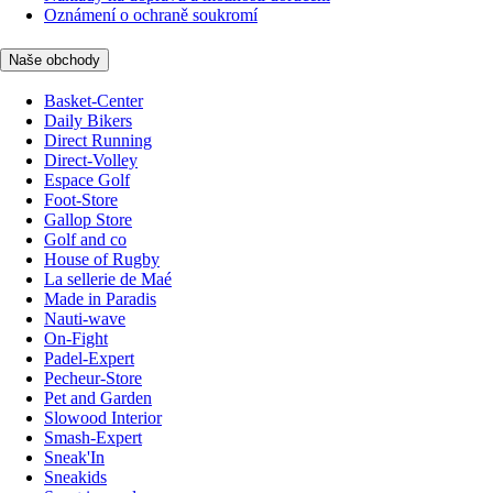
Oznámení o ochraně soukromí
Naše obchody
Basket-Center
Daily Bikers
Direct Running
Direct-Volley
Espace Golf
Foot-Store
Gallop Store
Golf and co
House of Rugby
La sellerie de Maé
Made in Paradis
Nauti-wave
On-Fight
Padel-Expert
Pecheur-Store
Pet and Garden
Slowood Interior
Smash-Expert
Sneak'In
Sneakids