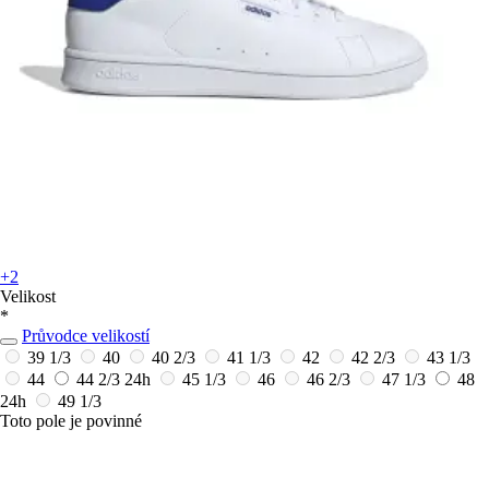
+2
Velikost
*
Průvodce velikostí
39 1/3
40
40 2/3
41 1/3
42
42 2/3
43 1/3
44
44 2/3
24h
45 1/3
46
46 2/3
47 1/3
48
24h
49 1/3
Toto pole je povinné