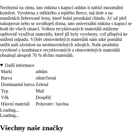
Nezbytná na zimu, tato mikina s kapucí adidas ti nabízí maximální
komfort. Vyrobena z měkkého a teplého fleece, má dole a na
manžetách žebrované lemy, které brání pronikání chladu. Ať už jdeš
nakupovat nebo se uvolňuješ doma, tato univerzální mikina s kapucí se
hodí do všech situací. Volbou recyklovaných materiálů můžeme
opětovně využívat materiály, které již byly vyrobeny, což přispívá ke
snížení odpadu. Výběr obnovitelných materiálů nám také pomáhá
snížit naši závislost na neobnovitelných zdrojích. Naše produkty
vyrobené z kombinace recyklovaných a obnovitelných materiálů
obsahují alespoň 70 % těchto materiálů.
Další informace
Marki
adidas
Barva
olistr/černá
Dominantní barva
Zelená
Typ
Muž
Věk
Dospělý
Hlavní materiál
Polyester / bavlna
Loading...
Loading...
Všechny naše značky