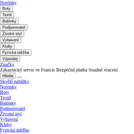
Novinky
Boty
Textil
Balónky
Podporovatel
Životní styl
Vybavení
Kluby
Fyzická údržba
Výprodej
Značky
Zákaznický servis ve Francie
Bezpečná platba
Snadné vracení
Hledat
Skvělé nabídky
Novinky
Boty
Textil
Balónky
Podporovatel
Životní styl
Vybavení
Kluby
Fyzická údržba