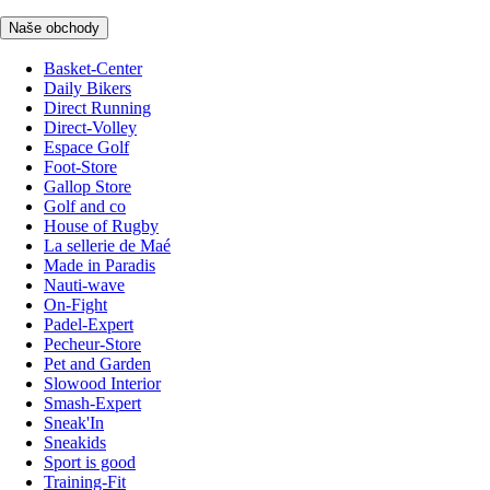
Naše obchody
Basket-Center
Daily Bikers
Direct Running
Direct-Volley
Espace Golf
Foot-Store
Gallop Store
Golf and co
House of Rugby
La sellerie de Maé
Made in Paradis
Nauti-wave
On-Fight
Padel-Expert
Pecheur-Store
Pet and Garden
Slowood Interior
Smash-Expert
Sneak'In
Sneakids
Sport is good
Training-Fit