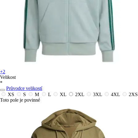
+2
Velikost
*
Průvodce velikostí
XS
S
M
L
XL
2XL
3XL
4XL
2XS
Toto pole je povinné