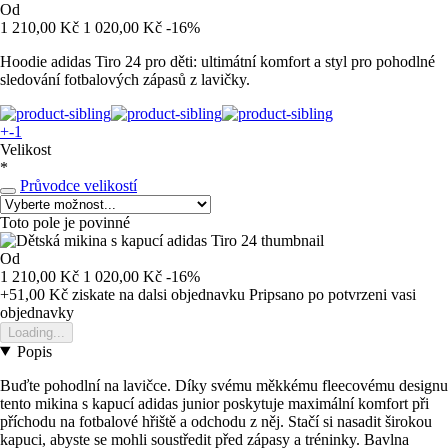
Od
1 210,00 Kč
1 020,00 Kč
-16%
Hoodie adidas Tiro 24 pro děti: ultimátní komfort a styl pro pohodlné
sledování fotbalových zápasů z lavičky.
+-1
Velikost
*
Průvodce velikostí
Toto pole je povinné
Od
1 210,00 Kč
1 020,00 Kč
-16%
+51,00 Kč
ziskate na dalsi objednavku
Pripsano po potvrzeni vasi
objednavky
Loading...
Popis
Buďte pohodlní na lavičce. Díky svému měkkému fleecovému designu
tento mikina s kapucí adidas junior poskytuje maximální komfort při
příchodu na fotbalové hřiště a odchodu z něj. Stačí si nasadit širokou
kapuci, abyste se mohli soustředit před zápasy a tréninky. Bavlna