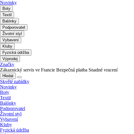
Novinky
Boty
Textil
Balónky
Podporovatel
Životní styl
Vybavení
Kluby
Fyzická údržba
Výprodej
Značky
Zákaznický servis ve Francie
Bezpečná platba
Snadné vracení
Hledat
Skvělé nabídky
Novinky
Boty
Textil
Balónky
Podporovatel
Životní styl
Vybavení
Kluby
Fyzická údržba