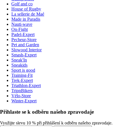
Golf and co
House of Rugby
La sellerie de Maé
Made in Paradis
Nauti-wave
On-Fight
Padel-Expert
Pecheur-Store
Pet and Garden
Slowood Interior
Smash-Expert
Sneak'In
Sneakids
Sport is good
Training-Fit
Trek-Expert
Triathlon-Expert
TripnBikers
Vélo-Store
Winter-Expert
Přihlaste se k odběru našeho zpravodaje
Využijte slevu 10 % při přihlášení k odběru našeho zpravodaje.