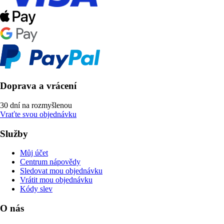
Doprava a vrácení
30 dní na rozmyšlenou
Vraťte svou objednávku
Služby
Můj účet
Centrum nápovědy
Sledovat mou objednávku
Vrátit mou objednávku
Kódy slev
O nás