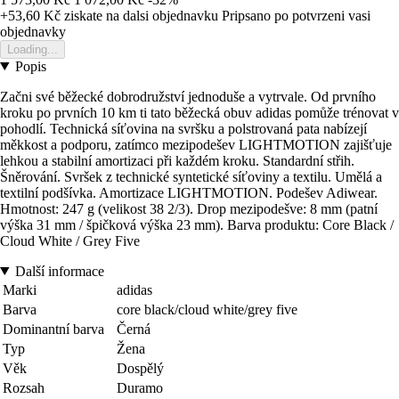
+53,60 Kč
ziskate na dalsi objednavku
Pripsano po potvrzeni vasi
objednavky
Loading...
Popis
Začni své běžecké dobrodružství jednoduše a vytrvale. Od prvního
kroku po prvních 10 km ti tato běžecká obuv adidas pomůže trénovat v
pohodlí. Technická síťovina na svršku a polstrovaná pata nabízejí
měkkost a podporu, zatímco mezipodešev LIGHTMOTION zajišťuje
lehkou a stabilní amortizaci při každém kroku. Standardní střih.
Šněrování. Svršek z technické syntetické síťoviny a textilu. Umělá a
textilní podšívka. Amortizace LIGHTMOTION. Podešev Adiwear.
Hmotnost: 247 g (velikost 38 2/3). Drop mezipodešve: 8 mm (patní
výška 31 mm / špičková výška 23 mm). Barva produktu: Core Black /
Cloud White / Grey Five
Další informace
Marki
adidas
Barva
core black/cloud white/grey five
Dominantní barva
Černá
Typ
Žena
Věk
Dospělý
Rozsah
Duramo