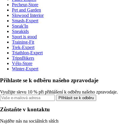
Pecheur-Store
Pet and Garden
Slowood Interior
Smash-Expert
Sneak'In
Sneakids
Sport is good
Training-Fit
Trek-Expert
Triathlon-Expert
TripnBikers
Vélo-Store
Winter-Expert
Přihlaste se k odběru našeho zpravodaje
Využijte slevu 10 % při přihlášení k odběru našeho zpravodaje.
Přihlásit se k odběru
Zůstaňte v kontaktu
Najděte nás na sociálních sítích