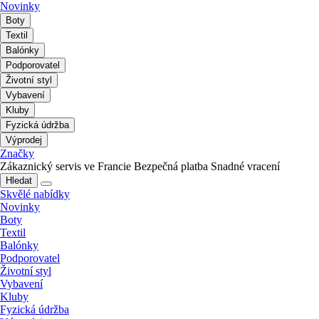
Novinky
Boty
Textil
Balónky
Podporovatel
Životní styl
Vybavení
Kluby
Fyzická údržba
Výprodej
Značky
Zákaznický servis ve Francie
Bezpečná platba
Snadné vracení
Hledat
Skvělé nabídky
Novinky
Boty
Textil
Balónky
Podporovatel
Životní styl
Vybavení
Kluby
Fyzická údržba