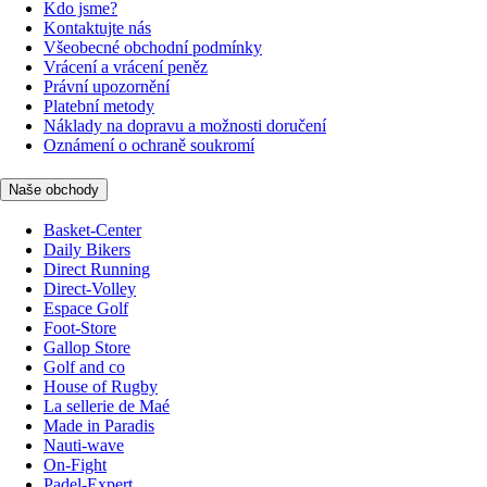
Kdo jsme?
Kontaktujte nás
Všeobecné obchodní podmínky
Vrácení a vrácení peněz
Právní upozornění
Platební metody
Náklady na dopravu a možnosti doručení
Oznámení o ochraně soukromí
Naše obchody
Basket-Center
Daily Bikers
Direct Running
Direct-Volley
Espace Golf
Foot-Store
Gallop Store
Golf and co
House of Rugby
La sellerie de Maé
Made in Paradis
Nauti-wave
On-Fight
Padel-Expert