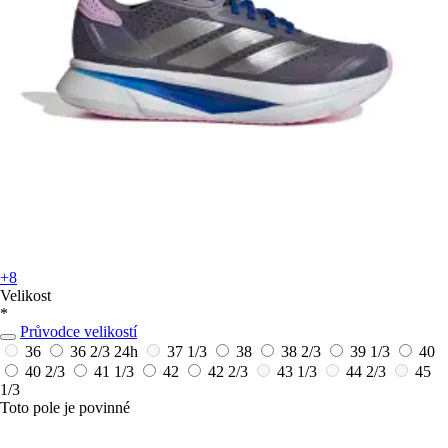
+8
Velikost
*
Průvodce velikostí
36
36 2/3
24h
37 1/3
38
38 2/3
39 1/3
40
40 2/3
41 1/3
42
42 2/3
43 1/3
44 2/3
45
1/3
Toto pole je povinné