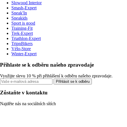
Slowood Interior
Smash-Expert
Sneak'In
Sneakids
Sport is good
Training-Fit
Trek-Expert
Triathlon-Expert
TripnBikers
Vélo-Store
Winter-Expert
Přihlaste se k odběru našeho zpravodaje
Využijte slevu 10 % při přihlášení k odběru našeho zpravodaje.
Přihlásit se k odběru
Zůstaňte v kontaktu
Najděte nás na sociálních sítích