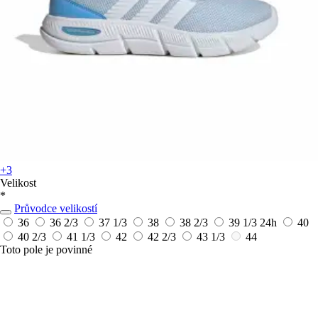
+3
Velikost
*
Průvodce velikostí
36
36 2/3
37 1/3
38
38 2/3
39 1/3
24h
40
40 2/3
41 1/3
42
42 2/3
43 1/3
44
Toto pole je povinné