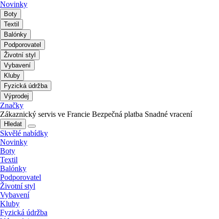
Novinky
Boty
Textil
Balónky
Podporovatel
Životní styl
Vybavení
Kluby
Fyzická údržba
Výprodej
Značky
Zákaznický servis ve Francie
Bezpečná platba
Snadné vracení
Hledat
Skvělé nabídky
Novinky
Boty
Textil
Balónky
Podporovatel
Životní styl
Vybavení
Kluby
Fyzická údržba