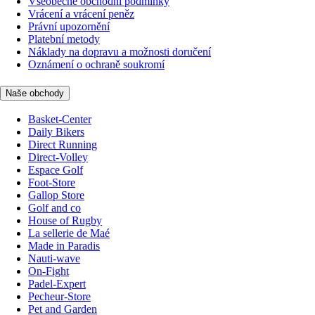
Všeobecné obchodní podmínky
Vrácení a vrácení peněz
Právní upozornění
Platební metody
Náklady na dopravu a možnosti doručení
Oznámení o ochraně soukromí
Naše obchody
Basket-Center
Daily Bikers
Direct Running
Direct-Volley
Espace Golf
Foot-Store
Gallop Store
Golf and co
House of Rugby
La sellerie de Maé
Made in Paradis
Nauti-wave
On-Fight
Padel-Expert
Pecheur-Store
Pet and Garden