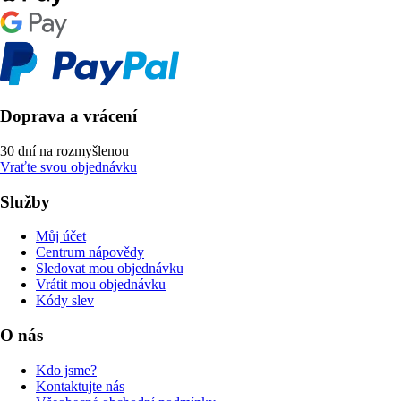
Doprava a vrácení
30 dní na rozmyšlenou
Vraťte svou objednávku
Služby
Můj účet
Centrum nápovědy
Sledovat mou objednávku
Vrátit mou objednávku
Kódy slev
O nás
Kdo jsme?
Kontaktujte nás