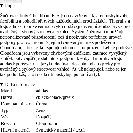
Popis
Šněrovací boty Cloudfoam Flex jsou navrženy tak, aby poskytovaly
flexibilitu a pohodlí při tvých každodenních procházkách. Tři pruhy a
logo adidas Sportswear na jazyku dodávají decentní adidas prvky pro
uvolněný a stylový streetwear vzhled. Systém šněrování umožňuje
personalizované přizpůsobení, což ti poskytuje potřebnou úroveň
podpory pro tvou nohu. S jejími tvarovanými mezipodešvemi
Cloudfoam, tato sneaker spojuje odolnost a odpružení. Lehké podešve
Cloudfoam jsou vybaveny ohybovými drážkami, zatímco vyvýšený
vnitřek boty zajišťuje stabilitu a podporu klenby. Tři pruhy a logo
adidas Sportswear na jazyku dodávají decentní adidas prvky pro
uvolněný a stylový streetwear vzhled. Ať už nakupuješ, nebo se jen
tak potloukáš, tato sneaker ti poskytuje pohodlí a styl.
Další informace
Marki
adidas
Barva
cblack/cblack/gresix
Dominantní barva
Černá
Typ
Žena
Věk
Dospělý
Rozsah
Cloudfoam
Hlavní materiál
Syntetický materiál / textil