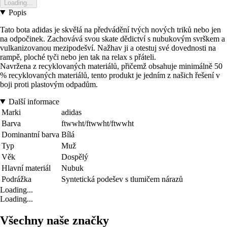
Loading...
Popis
Tato bota adidas je skvělá na předvádění tvých nových triků nebo jen
na odpočinek. Zachovává svou skate dědictví s nubukovým svrškem a
vulkanizovanou mezipodešví. Nažhav ji a otestuj své dovednosti na
rampě, ploché tyči nebo jen tak na relax s přáteli.
Navržena z recyklovaných materiálů, přičemž obsahuje minimálně 50
% recyklovaných materiálů, tento produkt je jedním z našich řešení v
boji proti plastovým odpadům.
Další informace
Marki
adidas
Barva
ftwwht/ftwwht/ftwwht
Dominantní barva
Bílá
Typ
Muž
Věk
Dospělý
Hlavní materiál
Nubuk
Podrážka
Syntetická podešev s tlumičem nárazů
Loading...
Loading...
Všechny naše značky