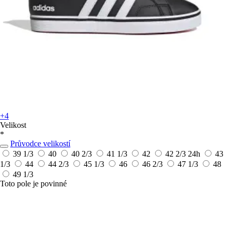
+4
Velikost
*
Průvodce velikostí
39 1/3
40
40 2/3
41 1/3
42
42 2/3
24h
43
1/3
44
44 2/3
45 1/3
46
46 2/3
47 1/3
48
49 1/3
Toto pole je povinné