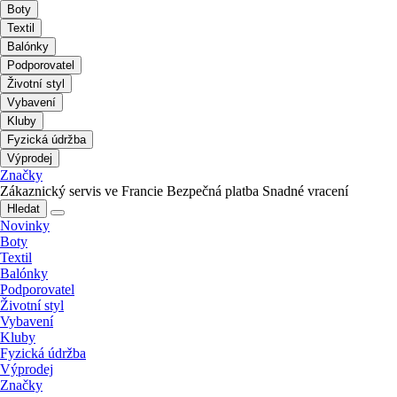
Boty
Textil
Balónky
Podporovatel
Životní styl
Vybavení
Kluby
Fyzická údržba
Výprodej
Značky
Zákaznický servis ve Francie
Bezpečná platba
Snadné vracení
Hledat
Novinky
Boty
Textil
Balónky
Podporovatel
Životní styl
Vybavení
Kluby
Fyzická údržba
Výprodej
Značky