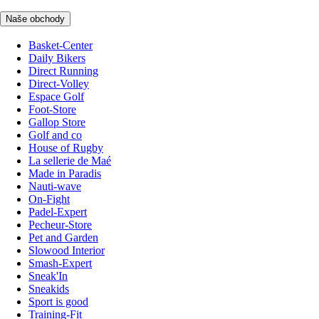
Naše obchody
Basket-Center
Daily Bikers
Direct Running
Direct-Volley
Espace Golf
Foot-Store
Gallop Store
Golf and co
House of Rugby
La sellerie de Maé
Made in Paradis
Nauti-wave
On-Fight
Padel-Expert
Pecheur-Store
Pet and Garden
Slowood Interior
Smash-Expert
Sneak'In
Sneakids
Sport is good
Training-Fit