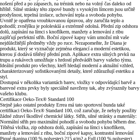
nošení před a po zápasech, na trénink nebo na volný čas daleko od
hřiště. Silné stránky této zipové bundy s vysokým límcem jsou určitě
prodyšnost, tepelná izolace, uchování tepla a svoboda pohybu.
Uvnitř je opatřena vroubkovanou úpravou, aby zaručila teplo a
pohodlí; zvnějšku je pololesklá a extrémně odolná. Přední zip odshora
dolů, zapínání na límci s knoflíkem, manžety a lemování z ribu
zajišťují perfektní střih. Boční zipové kapsy vám umožní mít vaše
nejdůležitější předměty vždy po ruce. Nezapomeňte, že Diana je
produkt, který se vyznačuje zejména elegancí a moderní estetikou,
kterou jí dodává tištěný přední pruh. Aplikace extra silných prvků na
trupu a rukávech umožňuje s hrdostí předvádět barvy vašeho týmu.
Ideální produkt pro všechny, kteří hledají moderní a aktuální vzhled,
charakterizovaný sofistikovanými detaily, které zdůrazňují estetiku a
styl.
Dostupná v několika variantách barev, vložky v odpovídající barvě a
barevné extra prvky byly speciálně navrženy tak, aby zvýraznily barvy
vašeho klubu.
Certifikace Oeko-Tex® Standard 100
Stejně jako ostatní produkty Errea má tato sportovní bunda také
certifikaci Oeko-Tex® Standard 100, což zaručuje, že nebyly použity
žádné zdraví škodlivé chemické látky. Střih, silné stránky a materiály:
Normální střih pro maximální pohodlí a svobodu pohybu během dne.
Tištěná vložka, zip odshora dolů, zapínání na límci s knoflíkem,
manžety a lemování z ribu, boční zipové kapsy, kontrastní lemování
Piqué tkanina (100 % polyester) 215 g/m2 a Full (100 % polyester)