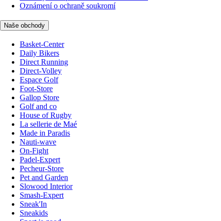
Oznámení o ochraně soukromí
Naše obchody
Basket-Center
Daily Bikers
Direct Running
Direct-Volley
Espace Golf
Foot-Store
Gallop Store
Golf and co
House of Rugby
La sellerie de Maé
Made in Paradis
Nauti-wave
On-Fight
Padel-Expert
Pecheur-Store
Pet and Garden
Slowood Interior
Smash-Expert
Sneak'In
Sneakids