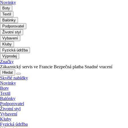
Novinky
Boty
Textil
Balónky
Podporovatel
Životní styl
Vybavení
Kluby
Fyzická údržba
Výprodej
Značky
Zákaznický servis ve Francie
Bezpečná platba
Snadné vracení
Hledat
Skvělé nabídky
Novinky
Boty
Textil
Balónky
Podporovatel
Životní styl
Vybavení
Kluby
Fyzická údržba