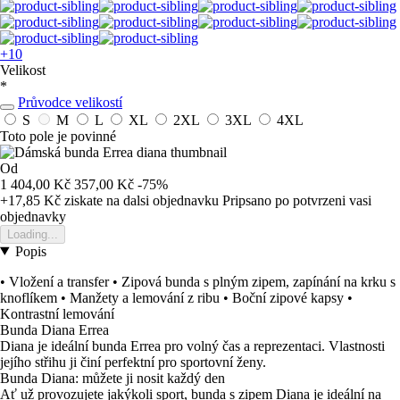
+10
Velikost
*
Průvodce velikostí
S
M
L
XL
2XL
3XL
4XL
Toto pole je povinné
Od
1 404,00 Kč
357,00 Kč
-75%
+17,85 Kč
ziskate na dalsi objednavku
Pripsano po potvrzeni vasi
objednavky
Loading...
Popis
• Vložení a transfer • Zipová bunda s plným zipem, zapínání na krku s
knoflíkem • Manžety a lemování z ribu • Boční zipové kapsy •
Kontrastní lemování
Bunda Diana Errea
Diana je ideální bunda Errea pro volný čas a reprezentaci. Vlastnosti
jejího střihu ji činí perfektní pro sportovní ženy.
Bunda Diana: můžete ji nosit každý den
Ať už provozujete jakýkoli sport, bunda s zipem Diana je ideální na