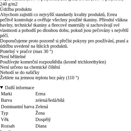
240 g/m2
Údržba produktu
Abychom zajistili co nejvyšší standardy kvality produktů, Errea
pečlivě kontroluje a ověřuje všechny použité tkaniny. Přírodní vlákna
bavlny, technické tkaniny a fleecové materiály si zachovávají své
vlastnosti a pohodlí po dlouhou dobu, pokud jsou pečovány s největší
péčí.
Doporučujeme proto pozorně si přečíst pokyny pro používání, praní a
údržbu uvedené na štítcích produktů.
Pratelný v pračce (max 30 °)
Není bělitelné
Používejte komerční rozpouštědla (kromě trichlorethylen)
Není určeno na chemické čištění
Nehodí se do sušičky
Žehlete na jemnou teplotu bez páry (110 °)
Další informace
Marki
Errea
Barva
zelená/šedá/bílá
Dominantní barva
Zelená
Typ
Žena
Věk
Dospělý
Rozsah
Diana