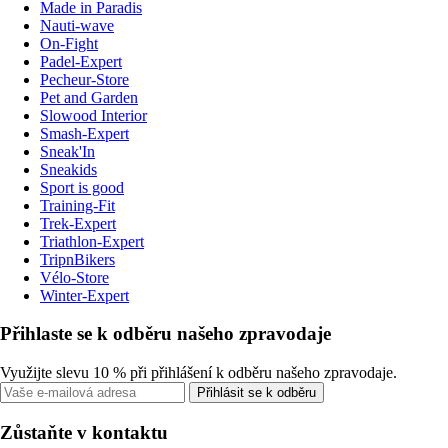
Made in Paradis
Nauti-wave
On-Fight
Padel-Expert
Pecheur-Store
Pet and Garden
Slowood Interior
Smash-Expert
Sneak'In
Sneakids
Sport is good
Training-Fit
Trek-Expert
Triathlon-Expert
TripnBikers
Vélo-Store
Winter-Expert
Přihlaste se k odběru našeho zpravodaje
Využijte slevu 10 % při přihlášení k odběru našeho zpravodaje.
Přihlásit se k odběru
Zůstaňte v kontaktu