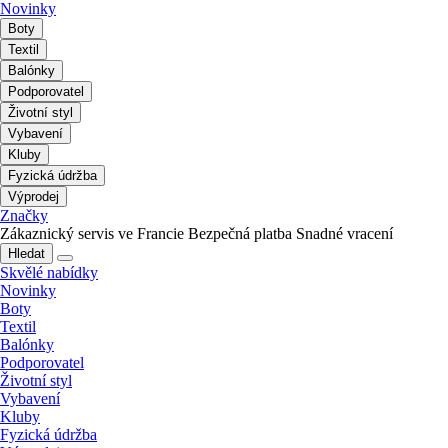
Novinky
Boty
Textil
Balónky
Podporovatel
Životní styl
Vybavení
Kluby
Fyzická údržba
Výprodej
Značky
Zákaznický servis ve Francie
Bezpečná platba
Snadné vracení
Hledat
Skvělé nabídky
Novinky
Boty
Textil
Balónky
Podporovatel
Životní styl
Vybavení
Kluby
Fyzická údržba