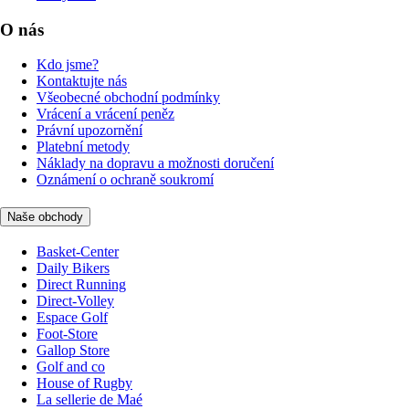
O nás
Kdo jsme?
Kontaktujte nás
Všeobecné obchodní podmínky
Vrácení a vrácení peněz
Právní upozornění
Platební metody
Náklady na dopravu a možnosti doručení
Oznámení o ochraně soukromí
Naše obchody
Basket-Center
Daily Bikers
Direct Running
Direct-Volley
Espace Golf
Foot-Store
Gallop Store
Golf and co
House of Rugby
La sellerie de Maé