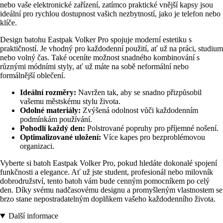
nebo vaše elektronické zařízení, zatímco praktické vnější kapsy jsou
ideální pro rychlou dostupnost vašich nezbytností, jako je telefon nebo
klíče.
Design batohu Eastpak Volker Pro spojuje moderní estetiku s
praktičností. Je vhodný pro každodenní použití, ať už na práci, studium
nebo volný čas. Také oceníte možnost snadného kombinování s
různými módními styly, ať už máte na sobě neformální nebo
formálnější oblečení.
Ideální rozměry:
Navržen tak, aby se snadno přizpůsobil
vašemu městskému stylu života.
Odolné materiály:
Zvýšená odolnost vůči každodenním
podmínkám používání.
Pohodlí každý den:
Polstrované popruhy pro příjemné nošení.
Optimalizované uložení:
Více kapes pro bezproblémovou
organizaci.
Vyberte si batoh Eastpak Volker Pro, pokud hledáte dokonalé spojení
funkčnosti a elegance. Ať už jste student, profesionál nebo milovník
dobrodružství, tento batoh vám bude cenným pomocníkem po celý
den. Díky svému nadčasovému designu a promyšleným vlastnostem se
brzo stane nepostradatelným doplňkem vašeho každodenního života.
Další informace