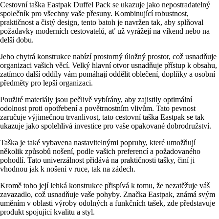
Cestovní taška Eastpak Duffel Pack se ukazuje jako nepostradatelný
společník pro všechny vaše přesuny. Kombinující robustnost,
praktičnost a čistý design, tento batoh je navržen tak, aby splňoval
požadavky moderních cestovatelů, ať už vyrážejí na víkend nebo na
delší dobu.
Jeho chytrá konstrukce nabízí prostorný úložný prostor, což usnadňuje
organizaci vašich věcí. Velký hlavní otvor usnadňuje přístup k obsahu,
zatímco další oddíly vám pomáhají oddělit oblečení, doplňky a osobní
předměty pro lepší organizaci.
Použité materiály jsou pečlivě vybírány, aby zajistily optimální
odolnost proti opotřebení a povětrnostním vlivům. Tato pevnost
zaručuje výjimečnou trvanlivost, tato cestovní taška Eastpak se tak
ukazuje jako spolehlivá investice pro vaše opakované dobrodružství.
Taška je také vybavena nastavitelnými popruhy, které umožňují
několik způsobů nošení, podle vašich preferencí a požadovaného
pohodlí. Tato univerzálnost přidává na praktičnosti tašky, činí ji
vhodnou jak k nošení v ruce, tak na zádech.
Kromě toho její lehká konstrukce přispívá k tomu, že nezatěžuje váš
zavazadlo, což usnadňuje vaše pohyby. Značka Eastpak, známá svým
uměním v oblasti výroby odolných a funkčních tašek, zde představuje
produkt spojující kvalitu a styl.