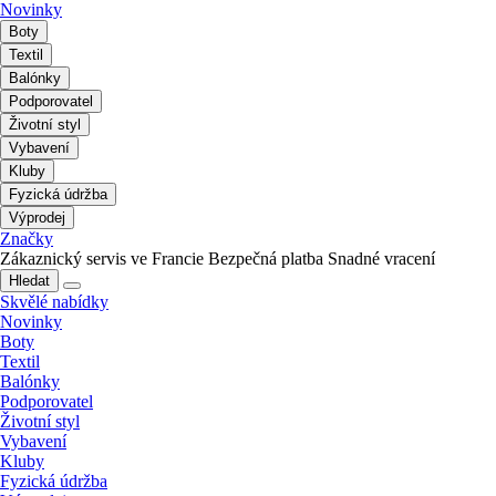
Novinky
Boty
Textil
Balónky
Podporovatel
Životní styl
Vybavení
Kluby
Fyzická údržba
Výprodej
Značky
Zákaznický servis ve Francie
Bezpečná platba
Snadné vracení
Hledat
Skvělé nabídky
Novinky
Boty
Textil
Balónky
Podporovatel
Životní styl
Vybavení
Kluby
Fyzická údržba