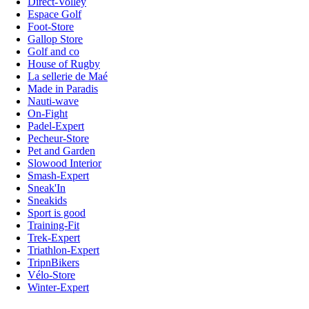
Direct-Volley
Espace Golf
Foot-Store
Gallop Store
Golf and co
House of Rugby
La sellerie de Maé
Made in Paradis
Nauti-wave
On-Fight
Padel-Expert
Pecheur-Store
Pet and Garden
Slowood Interior
Smash-Expert
Sneak'In
Sneakids
Sport is good
Training-Fit
Trek-Expert
Triathlon-Expert
TripnBikers
Vélo-Store
Winter-Expert