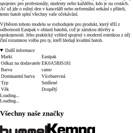
spojenec pro profesionály, studenty nebo každého, kdo je na cestách.
Ať už jde o rušný den v kanceláři nebo neformální setkání s přáteli,
tento batoh splní všechny vaše očekávání.
Výběrem tohoto modelu se rozhodujete pro produkt, který těží z
odbornosti Eastpak v oblasti batohů, což je zárukou důvěry a
spokojenosti. Jeho praktický vzhled spojený s moderní estetikou z něj
činí rozumnou volbu pro ty, kteří hledají kvalitní batoh.
Další informace
Marki
Eastpak
Odkaz na dodavatele
EK0A5BIS181
Barva
camo
Dominantní barva
Vícebarevná
Typ
Smíšené
Věk
Dospělý
Loading...
Loading...
Všechny naše značky