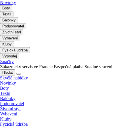
Novinky
Boty
Textil
Balónky
Podporovatel
Životní styl
Vybavení
Kluby
Fyzická údržba
Výprodej
Značky
Zákaznický servis ve Francie
Bezpečná platba
Snadné vracení
Hledat
Skvělé nabídky
Novinky
Boty
Textil
Balónky
Podporovatel
Životní styl
Vybavení
Kluby
Fyzická údržba