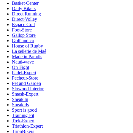
Basket-Center
Daily Bikers
Direct Running
Direct-Volley
Espace Golf
Foot-Store
Gallop Store
Golf and co
House of Rugby
La sellerie de Maé
Made in Paradis
Nauti-wave
On-Fight
Padel-Expert
Pecheur-Store
Pet and Garden
Slowood Interior
Smash-Expert
Sneak'In
Sneakids
Sport is good
Training-Fit
Trek-Expert
Triathlon-Expert
TripnBikers