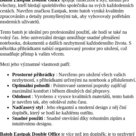
všechny, kteří hledají spolehlivého společníka na svých každodenních
cestách. Navržen značkou Eastpak, tento batoh vyniká kvalitním
zpracováním a detaily promyšlenými tak, aby vyhovovaly potřebám
moderních uživatelů.
Tento batoh je ideální pro profesionální použití, ale hodí se také na
volný čas. Jeho univerzální design umožňuje snadné přenášení
notebooku, dokumentů a dalších nezbytností každodenního života. S
několika přihrádkami nabízí organizovaný prostor pro uložení, což
usnadňuje přístup k vašim věcem.
Mezi jeho významné vlastnosti patří:
Prostorné přihrádky
: Navrženo pro uložení všech vašich
nezbytností, s přihrádkami určenými na notebook a příslušenství.
Optimální pohodlí
: Polstrované ramenní popruhy zajišťují
maximální komfort i během dlouhých dní přepravy.
Odolnost
: Vyrobeno z vysoce kvalitních materiálů, tento batoh
je navržen tak, aby odolával zubu času.
Nadčasový styl
: Jeho elegantní a moderní design z něj činí
doplněk, který se hodí ke každému outfitu.
Snadné použití
: Snadné otevírání díky robustním zipům a
intuitivnímu designu.
Batoh Eastpak Double Office
je více než jen doplněk; je to nezbytný