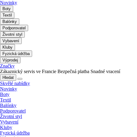
Novinky
Boty
Textil
Balónky
Podporovatel
Životní styl
Vybavení
Kluby
Fyzická údržba
Výprodej
Značky
Zákaznický servis ve Francie
Bezpečná platba
Snadné vracení
Hledat
Skvělé nabídky
Novinky
Boty
Textil
Balónky
Podporovatel
Životní styl
Vybavení
Kluby
Fyzická údržba