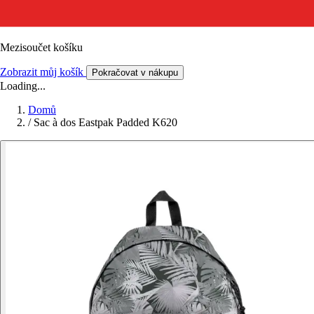
Mezisoučet košíku
Zobrazit můj košík
Pokračovat v nákupu
Loading...
Domů
/
Sac à dos Eastpak Padded K620